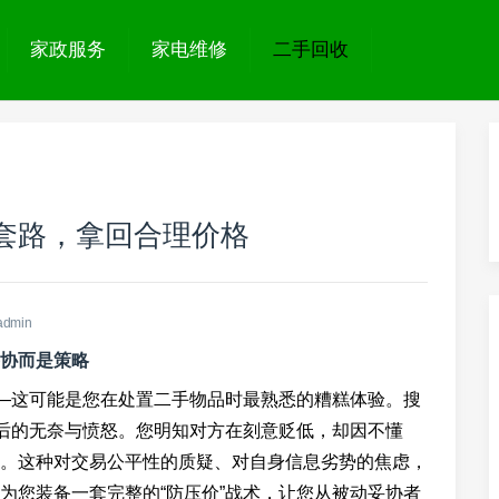
家政服务
家电维修
二手回收
套路，拿回合理价格
admin
妥协而是策略
——这可能是您在处置二手物品时最熟悉的糟糕体验。搜
计后的无奈与愤怒。您明知对方在刻意贬低，却因不懂
。这种对交易公平性的质疑、对自身信息劣势的焦虑，
为您装备一套完整的“防压价”战术，让您从被动妥协者