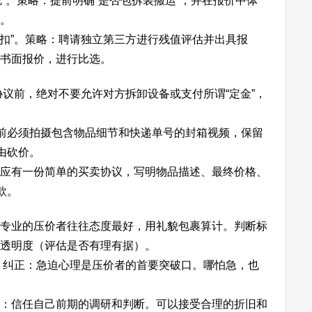
疵”。策略：提前明确“是否包拆装搬运”，并在报价中体
。
折扣”。策略：聘请独立第三方进行残值评估并出具报
书面报价，进行比选。
协议前，绝对不要允许对方拆卸设备或支付所谓“定金”，
货前必须拍摄包含物品细节和快递单号的封箱视频，保留
由砍价。
应有一份简单的买卖协议，写明物品描述、最终价格、
款。
专业的压价者往往态度最好，用礼貌包裹算计。判断标
透明度（评估是否有理有据）。
。纠正：急迫心理是压价者的首要突破口。哪怕急，也
：信任自己前期的调研和判断。可以接受合理的折旧和