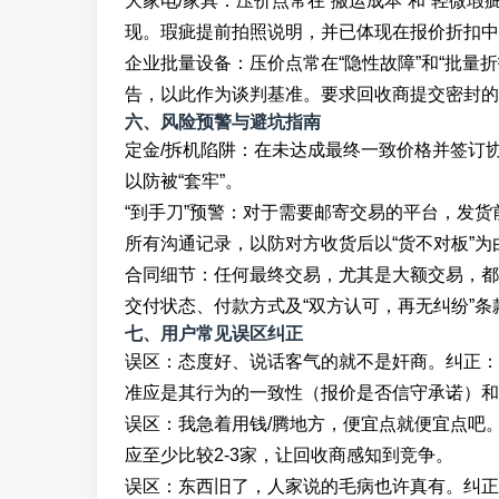
大家电/家具：压价点常在“搬运成本”和“轻微瑕
现。瑕疵提前拍照说明，并已体现在报价折扣中
企业批量设备：压价点常在“隐性故障”和“批量
告，以此作为谈判基准。要求回收商提交密封的
六、风险预警与避坑指南
定金/拆机陷阱：在未达成最终一致价格并签订
以防被“套牢”。
“到手刀”预警：对于需要邮寄交易的平台，发
所有沟通记录，以防对方收货后以“货不对板”为
合同细节：任何最终交易，尤其是大额交易，都
交付状态、付款方式及“双方认可，再无纠纷”条
七、用户常见误区纠正
误区：态度好、说话客气的就不是奸商。纠正：
准应是其行为的一致性（报价是否信守承诺）和
误区：我急着用钱/腾地方，便宜点就便宜点吧
应至少比较2-3家，让回收商感知到竞争。
误区：东西旧了，人家说的毛病也许真有。纠正