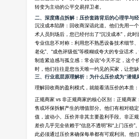
转变为主动的公平交易捍卫者。
二、深度痛点拆解：压价套路背后的心理学与经
沉没成本陷阱：回收商深谙此道。他们先用一个
术人员到场后，您已经付出了“沉没成本”，此
专业信息不对称：利用您不熟悉设备技术细节、
老化”、“成色评级低”等模糊或夸大的专业话术
制造紧迫感与孤立感：常会说“今天不定，这个价
时，他们往往是您当天唯一约见的买家，让您缺
三、行业底层原理解析：为什么压价成为“潜规
理解回收商的盈利模式，就能看清压价的本质：
正规商家 vs 非正规商家的核心区别：正规商
售或环保拆解产生的增值部分。他们有相对稳定
值，波动小。压价并非其主要盈利手段。非正规
差价几乎完全依赖于“信息不透明”和“上门压价
此必须通过压价来确保每单都有可观利润。他们