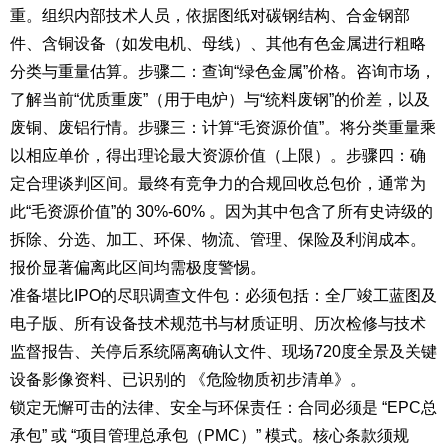
重。组织内部技术人员，依据图纸对碳钢结构、合金钢部
件、含铜设备（如发电机、母线）、其他有色金属进行粗略
分类与重量估算。步骤二：查询“绿色金属”价格。咨询市场，
了解当前“优质重废”（用于电炉）与“统料废钢”的价差，以及
废铜、废铝行情。步骤三：计算“毛资源价值”。将分类重量乘
以相应单价，得出理论最大资源价值（上限）。步骤四：确
定合理谈判区间。最终有竞争力的合规回收总包价，通常为
此“毛资源价值”的 30%-60% 。因为其中包含了所有史诗级的
拆除、分选、加工、环保、物流、管理、保险及利润成本。
报价显著偏离此区间均需极度警惕。
准备堪比IPO的尽职调查文件包：必须包括：全厂竣工蓝图及
电子版、所有设备技术规范书与材质证明、历次检修与技术
监督报告、关停后系统隔离确认文件、现场720度全景及关键
设备影像资料、已识别的 《危险物质初步清单》。
锁定无懈可击的法律、安全与环保责任：合同必须是 “EPC总
承包” 或 “项目管理总承包（PMC）” 模式。核心条款须规