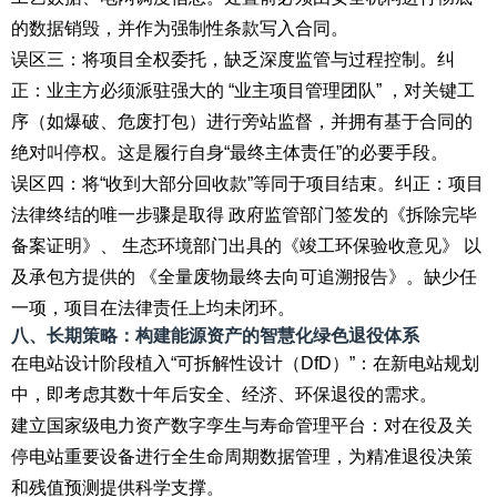
的数据销毁，并作为强制性条款写入合同。
误区三：将项目全权委托，缺乏深度监管与过程控制。纠
正：业主方必须派驻强大的 “业主项目管理团队” ，对关键工
序（如爆破、危废打包）进行旁站监督，并拥有基于合同的
绝对叫停权。这是履行自身“最终主体责任”的必要手段。
误区四：将“收到大部分回收款”等同于项目结束。纠正：项目
法律终结的唯一步骤是取得 政府监管部门签发的《拆除完毕
备案证明》、 生态环境部门出具的《竣工环保验收意见》 以
及承包方提供的 《全量废物最终去向可追溯报告》。缺少任
一项，项目在法律责任上均未闭环。
八、长期策略：构建能源资产的智慧化绿色退役体系
在电站设计阶段植入“可拆解性设计（DfD）”：在新电站规划
中，即考虑其数十年后安全、经济、环保退役的需求。
建立国家级电力资产数字孪生与寿命管理平台：对在役及关
停电站重要设备进行全生命周期数据管理，为精准退役决策
和残值预测提供科学支撑。