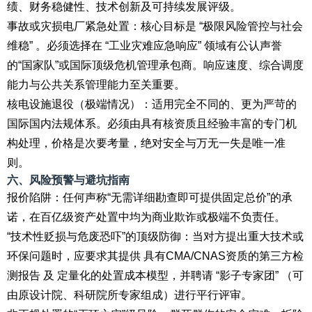
绩、财务稳健性、技术创新及可持续发展评级。
事故或灾损电厂紧急处置：核心目标是 “极限风险管控与社会
维稳” 。必须选择在 “工业灾难应急响应” 领域有公认声誉
的“国家队”或国际顶级危机管理承包商。响应速度、综合调度
能力与公共关系管理能力至关重要。
核电设施退役（极端情况）：适用完全不同的、更为严苛的
国际国内法规体系。必须由具有核资质且经验丰富的专门机
构处理，价格是次要考量，绝对安全与万无一失是唯一准
则。
六、风险预警与避坑指南
报价陷阱：任何声称“无需详细勘查即可提供固定总价”的承
诺，在百亿级资产处置中均为商业欺诈或极端不负责任。
“技术性贬损与危废恐吓”的顶级防御：当对方提出重大技术或
环保问题时，应要求其提供 具有CMA/CNAS资质的第三方检
测报告 及 定量化的处置成本模型，并聘请 “影子专家团” （可
由原设计院、科研院所专家组成）进行平行评审。