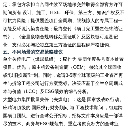
定：承包方承担自合同生效至场地移交并取得全部官方许可
期间所有 设计、施工、HSE、环保、第三方、知识产权及不
可抗力风险；提供覆盖项目全周期、限额惊人的专属工程一
切险及环境污染责任险；最终交付《项目完工暨责任终结证
书》、《全量废物合规转移处置证明》及区块链可追溯记
录。支付必须与经独立第三方验证的里程碑严格挂钩。
五、不同场景的交易策略建议
单个关停电厂（燃煤机组）：应作为 集团年度头号资本处置
项目。优先与 原主机设备制造商（OEM） 接洽其全球回收
或“以旧换新”计划。同时，邀请3-5家全球顶级的工业资产再
生与拆除工程公司进行方案竞标。决策应基于全生命周期成
本与价值（LCC）及ESG绩效的综合分析。
大型电力集团批量关停（去煤电）：这是 国家级战略行动。
应聘请顶级的 国际投行财务顾问 与 工程技术顾问 ，组建跨
国项目团队。进行全球公开招标，招标文件本身应是一部详
尽的技术、商务与ESG规范书。重点考察竞标方的全球业