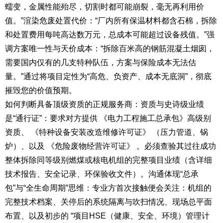
蠕变，金属性能殆尽，切割时都可能崩裂，毫无再利用价
值。”渲染危废处置代价：“厂内所有保温材料都含石棉，拆除
和处置费用每吨高达数万元，总成本可能超过设备残值。”强
调方案唯一性与天价成本：“拆除百米高的钢筋混凝土烟囱，
需要国内仅有的几支特种队伍，方案与保险成本无法估
量。”通过将项目定性为“高危、负资产、成本无底洞”，彻底
摧毁您的价值预期。
如何判断具备顶级资质的正规服务商：资质与史诗级业绩
是“通行证”：要求对方提供 《电力工程施工总承包》高级别
资质、 《特种设备安装改造维修许可证》 （压力管道、锅
炉）、以及 《危险废物经营许可证》 。必须查验其过往成功
整体拆除同等级别燃煤或核电机组的完整项目业绩（含详细
技术报告、安全记录、环保验收文件）。沟通体现“总承
包”与“全生命周期”思维：专业方首次接触便会关注：机组的
完整技术档案、关停后的系统隔离与吹扫情况、现场总平面
布置、以及初步的 “项目HSE（健康、安全、环境）管理计