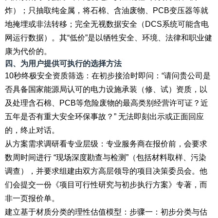
炸）；只抽取纯金属，将石棉、含油废物、PCB变压器等就
地掩埋或非法转移；完全无视数据安全（DCS系统可能含电
网运行数据）。其“低价”是以牺牲安全、环境、法律和职业健
康为代价的。
四、为用户提供可执行的选择方法
10秒终极安全资质筛选：在初步接洽时即问：“请问贵公司是
否具备国家能源局认可的电力设施承装（修、试）资质，以
及处理含石棉、PCB等危险废物的最高类别经营许可证？近
五年是否有重大安全环保事故？” 无法即刻出示或正面回应
的，终止对话。
从方案需求调研看专业层级：专业服务商在报价前，会要求
数周时间进行 “现场深度勘查与检测”（包括材料取样、污染
调查），并要求组建由双方高层领导的项目决策委员会。他
们会提交一份《项目可行性研究与初步执行方案》专著，而
非一页报价单。
建立基于材质分类的理性估值模型：步骤一：初步分类与估