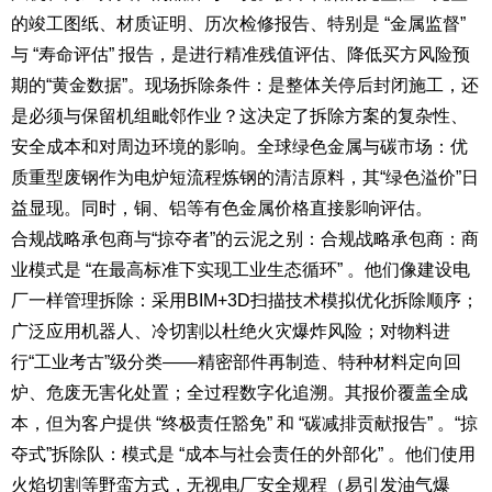
的竣工图纸、材质证明、历次检修报告、特别是 “金属监督”
与 “寿命评估” 报告，是进行精准残值评估、降低买方风险预
期的“黄金数据”。现场拆除条件：是整体关停后封闭施工，还
是必须与保留机组毗邻作业？这决定了拆除方案的复杂性、
安全成本和对周边环境的影响。全球绿色金属与碳市场：优
质重型废钢作为电炉短流程炼钢的清洁原料，其“绿色溢价”日
益显现。同时，铜、铝等有色金属价格直接影响评估。
合规战略承包商与“掠夺者”的云泥之别：合规战略承包商：商
业模式是 “在最高标准下实现工业生态循环” 。他们像建设电
厂一样管理拆除：采用BIM+3D扫描技术模拟优化拆除顺序；
广泛应用机器人、冷切割以杜绝火灾爆炸风险；对物料进
行“工业考古”级分类——精密部件再制造、特种材料定向回
炉、危废无害化处置；全过程数字化追溯。其报价覆盖全成
本，但为客户提供 “终极责任豁免” 和 “碳减排贡献报告” 。“掠
夺式”拆除队：模式是 “成本与社会责任的外部化” 。他们使用
火焰切割等野蛮方式，无视电厂安全规程（易引发油气爆