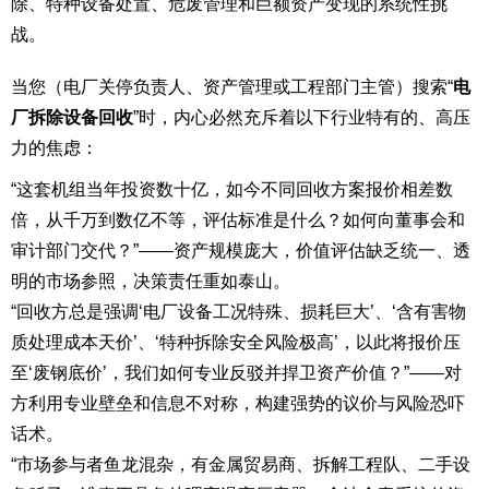
除、特种设备处置、危废管理和巨额资产变现的系统性挑
战。
当您（电厂关停负责人、资产管理或工程部门主管）搜索“
电
厂拆除设备回收
”时，内心必然充斥着以下行业特有的、高压
力的焦虑：
“这套机组当年投资数十亿，如今不同回收方案报价相差数
倍，从千万到数亿不等，评估标准是什么？如何向董事会和
审计部门交代？”——资产规模庞大，价值评估缺乏统一、透
明的市场参照，决策责任重如泰山。
“回收方总是强调‘电厂设备工况特殊、损耗巨大’、‘含有害物
质处理成本天价’、‘特种拆除安全风险极高’，以此将报价压
至‘废钢底价’，我们如何专业反驳并捍卫资产价值？”——对
方利用专业壁垒和信息不对称，构建强势的议价与风险恐吓
话术。
“市场参与者鱼龙混杂，有金属贸易商、拆解工程队、二手设