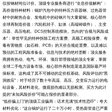
仅按钢材吨位计价。顶级专业服务商进行 “全息价值解构” ：
高价值特种材料：锅炉汽包中的特种压力容器钢、过热器管
材中的耐热合金、发电机中的硅钢片与大量紫铜。核心部件
全球再制造价值：汽轮机转子、缸体（高端铸锻件）、主变
压器、高压电机、DCS控制系统模块。负向的“合规与风险成
本”：举世罕见的特种拆除工程方案费、高额工程险保费、有
毒有害物质（如石棉、PCB）的天价合规处置费、以及难以
预估的工程风险准备金。信息与技术的绝对垄断：顶尖服务
商拥有热动、电气、环保、项目管理领域的顶尖专家，掌握
全球二手电力设备市场、核心部件再制造渠道及国际最严环
保标准。这构成了其不可撼动的定价权基础。风险评估的“黑
洞效应”：对于经历了数十年高温、高压、交变应力运行的电
站设备，其材料老化、微观损伤难以无损检测。买方为此计
提的“未知风险折价”可能占报价的显著部分。
“低价骗上门”的顶级工业骗局：话术充满“技术性恐吓”：夸大
材料劣化：“这台锅炉运行了二十万小时，受热面管道已严重