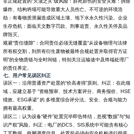
非正规处置的“灭顶之灾”级风险：群死群伤的安全灾难：拆除
爆炸、结构坍塌可能导致重大人员伤亡。不可逆的环境浩
劫：有毒物质泄漏造成区域土壤、地下水永久性污染。企业
生存危机：面临天文数字罚款、刑事追责、永久性关停及品
牌毁灭。
规避“责任缝隙”：合同责任必须无缝覆盖“从设备物理与法律
所有权交割，到所有衍生废物被最终合规处置并取得官方证
明”的全物质链与全时间链，特别关注运输途中及终端处理厂
的责任界定。
七、用户常见误区纠正
误区一：沿用普通资产处置的“价高者得”原则。纠正：在此领
域，应建立基于 “资格预审、技术方案评分、商务报价、HSE
绩效、ESG承诺” 的 多维度综合评分法。安全、合规与能力
拥有最高权重。
误区二：认为设备“硬件”处置完毕即告终结，忽视“数据”与“知
识产权”风险。纠正：电厂的DCS、SIS系统中可能含有核心
工艺数据、电网调度信息。处置前必须由安全机构进行彻底