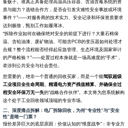
备贩子。谁真正具备处理高温高压容器、含油含毒系统的资
质与能力？选错合作方，是否会引发灾难性安全事故或环境
事件？”——对服务商的技术实力、安全记录和环保资质要求
达到极致，甄别工作如履薄冰。
“拆除作业如何在确保绝对安全的前提下进行？大量石棉保
温、含铅油漆、废矿物油、可能含PCB的变压器如何处理才
合规？整个流程能否经得起应急管理、生态环境及国家审计
的严格检验？”——处置过程本身就是一场高难度的“手术”，
牵涉到公共安全与社会责任。
您需要的，绝非一个普通的回收买家，而是一个能
驾驭超级
工业项目全生命周期、精通电力资产残值精算、并确保全过
程安全环保万无一失
的“战略合作伙伴”。本文将为您系统解构
这个处于工业回收领域顶端的专业市场。
二、深度痛点拆解：电厂拆除回收，为何“专业性”与“安全
性”是唯一门票？
报价差异巨大的底层原因：价值认知的“维度战争”：非专业方