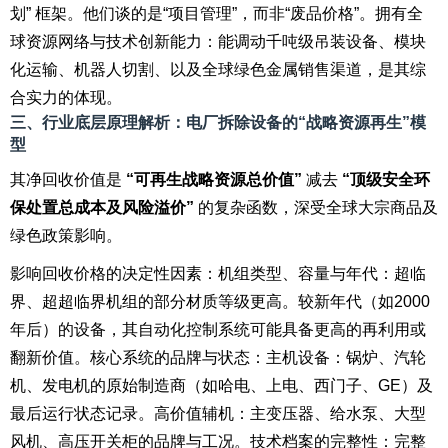
划” 框架。他们谈的是“项目管理”，而非“废品价格”。拥有全
球资源网络与技术创新能力：能调动千吨级吊装设备、模块
化运输、机器人切割、以及全球绿色金属销售渠道，是其综
合实力的体现。
三、行业底层原理解析：电厂拆除设备的“战略资源再生”模
型
其净回收价值是
“可再生战略资源总价值”
减去
“顶级安全环
保处置总成本及风险溢价”
的复杂函数，深受全球大宗商品及
绿色政策影响。
影响回收价格的决定性因素：机组类型、容量与年代：超临
界、超超临界机组的部分材质等级更高。较新年代（如2000
年后）的设备，其自动化控制系统可能具备更高的再利用或
翻新价值。核心系统的品牌与状态：主机设备：锅炉、汽轮
机、发电机的原始制造商（如哈电、上电、西门子、GE）及
最后运行状态记录。高价值辅机：主变压器、给水泵、大型
风机、高压开关柜的品牌与工况。技术档案的完整性：完整