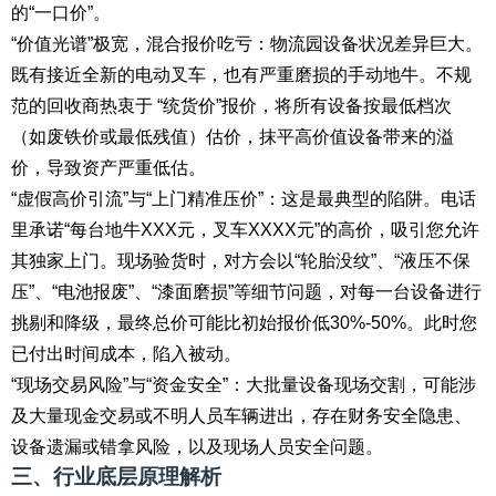
的“一口价”。
“价值光谱”极宽，混合报价吃亏：物流园设备状况差异巨大。
既有接近全新的电动叉车，也有严重磨损的手动地牛。不规
范的回收商热衷于 “统货价”报价，将所有设备按最低档次
（如废铁价或最低残值）估价，抹平高价值设备带来的溢
价，导致资产严重低估。
“虚假高价引流”与“上门精准压价”：这是最典型的陷阱。电话
里承诺“每台地牛XXX元，叉车XXXX元”的高价，吸引您允许
其独家上门。现场验货时，对方会以“轮胎没纹”、“液压不保
压”、“电池报废”、“漆面磨损”等细节问题，对每一台设备进行
挑剔和降级，最终总价可能比初始报价低30%-50%。此时您
已付出时间成本，陷入被动。
“现场交易风险”与“资金安全”：大批量设备现场交割，可能涉
及大量现金交易或不明人员车辆进出，存在财务安全隐患、
设备遗漏或错拿风险，以及现场人员安全问题。
三、行业底层原理解析