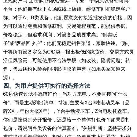
正规商户与“游击队”的核心差异：专业二手物流设备经销商/
平台：他们拥有线下卖场或线上店铺、维修车间和稳定客户
群。对于A、B类设备，他们愿意支付接近批发价的价格，因
为可以通过翻新和保修获利。交易流程规范，能提供票据。
价格稳定，但追求利润，对设备品质要求高。“倒卖贩
子”或“废品回收户”：他们无稳定销售渠道，赚取快钱。倾向
于将所有设备定义为C/D类，报出极低的统货价。交易方式灵
活但风险高，可能使用不合法手段（如改装、隐瞒问题）转
售，售后纠纷风险会间接影响您的声誉（如果买家知道来
源）。
四、为用户提供可执行的选择方法
60秒快速过滤不靠谱询价：当对方来电，不要直接问“什么
价”。而是主动列出清单：“我们主要有X台3吨电动叉车（品
牌XX，年份大概X年），Y台手动液压车，Z台电动托盘车。
你们是按类别分开报价，还是给一个整体打包价？如果是打
包价，请说明各类设备的估算基准。”关键判断：坚持要求分
类或提供明细逻辑的，相对可信；急迫要求上门看货、拒绝