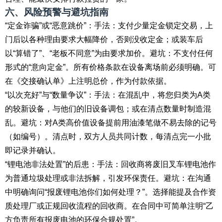
六、风险预警与避坑指南
“定金诈骗”或“恶意跳价”：手法：支付少量定金锁定交易，上
门后以各种理由要求大幅降价，否则没收定金；或装车后
以“算错了”、“老板不同意”为由要求加价。避坑：不支付任何
形式的“意向定金”。所有价格条款在设备离场前必须明确。可
在《交接确认单》上注明总价，作为付款依据。
“以次充好”与“数量争议”：手法：在混乱中，将您归类为A类
的较新设备，与他们的旧设备调包；或在清点数量时制造混
乱。避坑：对A类高价值设备提前用油漆笔做不易去除的记号
（如编号）。清点时，双方人员共同计数，每清点完一小批
即记录并确认。
“锂电池非法处置”的后患：手法：回收商将废旧叉车锂电池作
为普通垃圾处理或非法拆解，引发环保责任。避坑：在沟通
中明确询问“报废锂电池你们如何处理？”。选择能提及合作资
质处理厂或正规回收流程的回收商。在合同中可简单注明“乙
方负责所有报废电池的环保合规处置”。