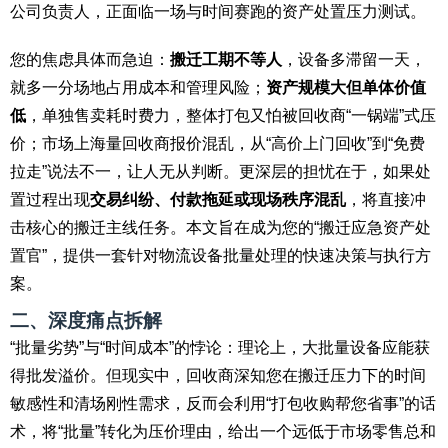
公司负责人，正面临一场与时间赛跑的资产处置压力测试。
您的焦虑具体而急迫：
搬迁工期不等人
，设备多滞留一天，
就多一分场地占用成本和管理风险；
资产规模大但单体价值
低
，单独售卖耗时费力，整体打包又怕被回收商“一锅端”式压
价；市场上海量回收商报价混乱，从“高价上门回收”到“免费
拉走”说法不一，让人无从判断。更深层的担忧在于，如果处
置过程出现
交易纠纷、付款拖延或现场秩序混乱
，将直接冲
击核心的搬迁主线任务。本文旨在成为您的“搬迁应急资产处
置官”，提供一套针对物流设备批量处理的快速决策与执行方
案。
二、深度痛点拆解
“批量劣势”与“时间成本”的悖论：理论上，大批量设备应能获
得批发溢价。但现实中，回收商深知您在搬迁压力下的时间
敏感性和清场刚性需求，反而会利用“打包收购帮您省事”的话
术，将“批量”转化为压价理由，给出一个远低于市场零售总和