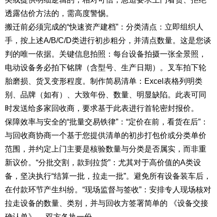
透露估价方法的，需高度警惕。
搬迁前必须完成的“快速资产建档”：分类清点：立即组织人
手，按上述A/B/C/D类进行初步粗分，并清点数量。这是您谈
判的唯一依据。关键信息拍照：每台设备拍摄一张全景照，
电动设备务必拍下铭牌（含型号、生产日期）。叉车拍下轮
胎磨损、货叉变形程度。制作简易清单：Excel表格列明类
别、品牌（如有）、大致年份、数量、明显缺陷。此表可同
时发送给多家回收商，要求基于此表进行首轮密封报价。
保障效率与安全的“批量交易铁律”：“定价在前，看货在后”：
与回收商协商一个基于您提供清单的初步打包价或分类单价
范围，并约定上门主要是核验数量与分类是否属实，而非重
新议价。“分批交割，款到拉货”：尤其对于高价值的A类设
备，坚决执行“结算一批，拉走一批”。避免所有设备装车后，
在付款环节产生纠纷。“现场监督与签收”：安排专人现场核对
拉走设备的数量、类别，并与回收方签署简单的 《设备交接
确认单》 ，双方各执一份。