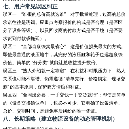
七、用户常见误区纠正
误区一：“谁报的总价高就选谁”：对于批量处理，过高的总价
承诺往往是诱饵。应重点考察报价的构成是否合理（是否区
分了设备等级）、以及回收商的付款方式是否干脆（是否要
求货到付款或拖延）。
误区二：“全部当废铁卖最省心”：这是价值损失最大的方式。
即使最普通的液压地牛，其完好的液压缸和轮子也远超废铁
价值。简单的 “分分类” 就能让总收益提升数倍。
误区三：“熟人介绍就一定靠谱”：在利益和时限压力下，熟人
关系也可能不靠谱。仍需遵循 “清单先行、价格锁定、现场交
割” 的基本原则，保护双方情谊和利益。
误区四：“合同没必要，一手交钱一手交货就行”：即使是简单
的《设备交接确认单》，也必不可少。它明确了设备清单、
总价、交割时间，是避免事后纠纷的唯一凭证。
八、长期策略（建立物流设备的动态管理机制）