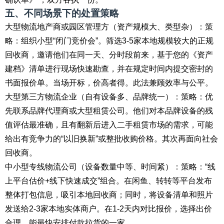
五、不同场景下的处置策略
大型物流地产商或园区管理方（资产规模大、类型杂）：策
略：组织小型“闭门竞价会”。筛选3-5家本地规模较大的正规
回收商，邀请他们在同一天、分时段前来，基于您的《资产
建档》清单进行现场快速勘查，并在规定时间内提交密封的
书面报价单。当场开标，价高者得。此法兼顾效率与公平。
大型第三方物流企业（自有设备多、品牌统一）：策略：优
先联系品牌代理商或大型租赁公司。他们对本品牌设备的残
值评估最准确，且有翻新后进入二手租赁市场的需求，可能
给出有竞争力的“以旧换新”或整批收购价格。其次再面向社会
回收商。
中小型专线物流公司（设备数量中等、时间紧）：策略：“线
上平台估价+线下快速成交”组合。在闲鱼、转转等平台发布
整体打包信息，吸引本地回收商；同时，将设备清单和照片
发送给2-3家本地实体商户。在1-2天内对比报价，选择出价
合理、能最快安排付款拉货的一家。