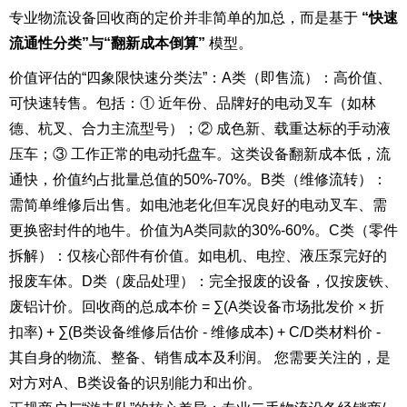
专业物流设备回收商的定价并非简单的加总，而是基于
“快速
流通性分类”与“翻新成本倒算”
模型。
价值评估的“四象限快速分类法”：A类（即售流）：高价值、
可快速转售。包括：① 近年份、品牌好的电动叉车（如林
德、杭叉、合力主流型号）；② 成色新、载重达标的手动液
压车；③ 工作正常的电动托盘车。这类设备翻新成本低，流
通快，价值约占批量总值的50%-70%。B类（维修流转）：
需简单维修后出售。如电池老化但车况良好的电动叉车、需
更换密封件的地牛。价值为A类同款的30%-60%。C类（零件
拆解）：仅核心部件有价值。如电机、电控、液压泵完好的
报废车体。D类（废品处理）：完全报废的设备，仅按废铁、
废铝计价。回收商的总成本价 = ∑(A类设备市场批发价 × 折
扣率) + ∑(B类设备维修后估价 - 维修成本) + C/D类材料价 -
其自身的物流、整备、销售成本及利润。 您需要关注的，是
对方对A、B类设备的识别能力和出价。