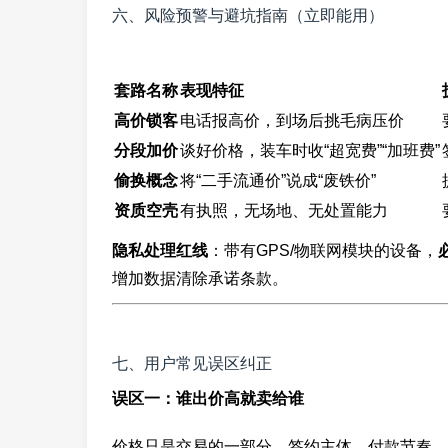
六、风险预警与避坑指南（立即能用）
套路名称
表现特征
高价锁客
电话报高价，到场后挑毛病压价
分段加价
谈好价格，装车时收“超宽费”“加班费”
偷换概念
将“二手流通价”说成“废铁价”
资质空壳
有执照，无场地、无处置能力
隐私处理红线
：带有GPS/物联网模块的设备，
增加数据清除承诺条款。
七、用户常见误区纠正
误区一：谁出价高就卖给谁
价格只是交易的一部分。签约主体、付款节奏、