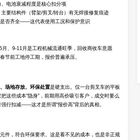
力、电池衰减程度是核心扣分项
主要结构件（臂架/剪叉/转台）有无焊接修复痕迹
是否齐全——这代表使用工况和保护意识
5月、9-11月是工程机械流通旺季，回收商收车意愿
春节前工地停工期，报价普遍承压。
、场地存放、环保处置
是硬支出。仅一台剪叉车的平板
家把这些成本“隐身”，前期用高价吸引客户，成交时要么
章强行扣减——这才是所谓“报价高”背后的真相。
元件，符合环保要求。这是看不见的成本，也是非正规