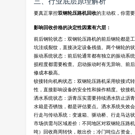
三、行业底层原理解析
要真正掌控
双钢轮压路机回收
的主动权，你需要
影响回收价格的决定性因素有六层：
前后钢轮状态：双钢轮压路机的前后钢轮都是工
坑洼或裂纹，直接决定设备残值。两个钢轮的状
振动系统状态：前后轮通常都有独立的振动系统
损程度都需要检查。启动振动时有无异响、前后
修成本极高。
铰接转向机构状态：双钢轮压路机采用铰接式转
性，直接影响设备的安全性和操作精度。铰接机
洒水系统状态：沥青压实需要持续洒水防止沥青
水箱是否锈蚀，都是评估要点。洒水系统失效会
行走与传动系统：变速箱、驱动桥、行走马达状
市场供需与区域差价：不同地区对双钢轮压路机型
吨）回收商周转快，敢出价；冷门吨位占资金、