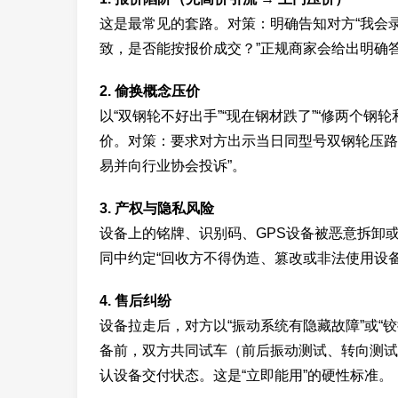
这是最常见的套路。对策：明确告知对方“我会
致，是否能按报价成交？”正规商家会给出明确
2. 偷换概念压价
以“双钢轮不好出手”“现在钢材跌了”“修两个钢
价。对策：要求对方出示当日同型号双钢轮压路
易并向行业协会投诉”。
3. 产权与隐私风险
设备上的铭牌、识别码、GPS设备被恶意拆卸
同中约定“回收方不得伪造、篡改或非法使用设备
4. 售后纠纷
设备拉走后，对方以“振动系统有隐藏故障”或“
备前，双方共同试车（前后振动测试、转向测试
认设备交付状态。这是“立即能用”的硬性标准。