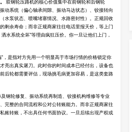
。
双钢轮压路机的核心价值集中在前钢轮和后钢轮
振动系统（偏心轴承间隙、振动马达状态）、铰接转向
（水泵状态、喷嘴堵塞情况、水路密封性）。正规回收
的剩余寿命；而非正规商家往往电话里报天价，等上门
、洒水系统全坏”等理由疯狂压价。你一旦让他们上门，
骗”，是指对方先用一个明显高于市场行情的价格锁定你
才亮出真实屠刀。此时你的时间成本已经付出，设备也
前后轮都需要评估，现场挑毛病更加容易，是这类套路
涉及钢轮修复、振动系统再制造、铰接机构维修等专业
、完整的合同流程和公对公转账能力。而非正规商家往
私账转账，不出具任何书面协议。一旦后续出现产权或