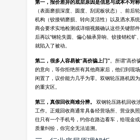
第一，报价差异的底层原因是信息与成本不对称
（表面磨损深度、圆度、刮泥板状态）、前后轮
机构（铰接销磨损、转向灵活性）以及洒水系统
商会要求实地检测或详细视频确认这些关键部件
后再以“钢轮失圆、偏心轴承异响、铰接销松旷
就陷入了被动。
第二，很多人容易被“高价骗上门”
。所谓“高价
的意向，等你拒绝所有其他商家后，他们到现场
闲置了，议价能力几乎为零。双钢轮压路机因为
的重灾区。
第三，真假回收商难分辨。
双钢轮压路机回收
工作。正规回收商通常具备经营场所、营业执照
往只有一个手机号，约你在路边看车，给现金或
质量纠纷，你完全无法追溯。