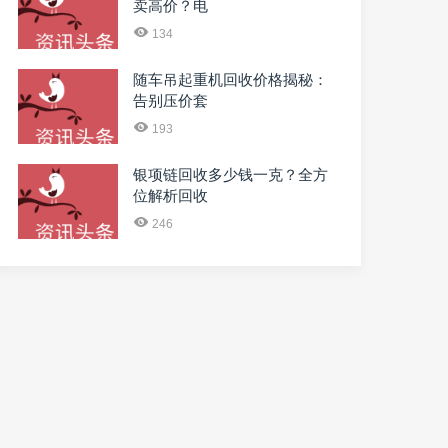
卖高价？电
134
随车吊起重机回收价格揭秘：
告别压价套
193
银项链回收多少钱一克？全方
位解析回收
246