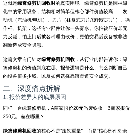
这就是
绿篱修剪机回收
时的真实困境：绿篱修剪机是园林绿
化中的常用设备，结构相对简单但核心部件价值较高——发
动机（汽油机/电机）、刀片（往复式刀片/旋转式刀片）、操
作杆、机架，这些专业部件让你一头雾水。你怕被压价却无
力反驳，怕上门后被各种理由砍价，更怕交易后设备被非法
翻新造成安全隐患。
这篇文章专门针对
绿篱修剪机回收
，从行业内部告诉你：绿
篱修剪机的价值到底在哪、报价逻辑是什么、怎么判断自己
的设备值多少钱、以及如何选择靠谱渠道安全成交。
二、深度痛点拆解
1. 报价差异大的底层原因
同样一台绿篱修剪机，A商家报价20元当废铁收，B商家报价
250元。差在哪里？
绿篱修剪机回收
的核心不是“废铁重量”，而是“核心部件剩余