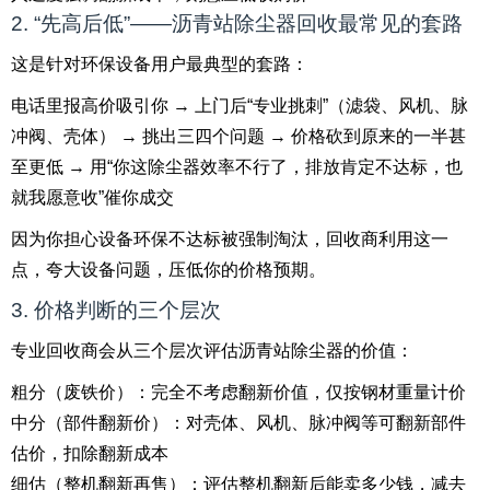
2. “先高后低”——沥青站除尘器回收最常见的套路
这是针对环保设备用户最典型的套路：
电话里报高价吸引你 → 上门后“专业挑刺”（滤袋、风机、脉
冲阀、壳体） → 挑出三四个问题 → 价格砍到原来的一半甚
至更低 → 用“你这除尘器效率不行了，排放肯定不达标，也
就我愿意收”催你成交
因为你担心设备环保不达标被强制淘汰，回收商利用这一
点，夸大设备问题，压低你的价格预期。
3. 价格判断的三个层次
专业回收商会从三个层次评估沥青站除尘器的价值：
粗分（废铁价）：完全不考虑翻新价值，仅按钢材重量计价
中分（部件翻新价）：对壳体、风机、脉冲阀等可翻新部件
估价，扣除翻新成本
细估（整机翻新再售）：评估整机翻新后能卖多少钱，减去