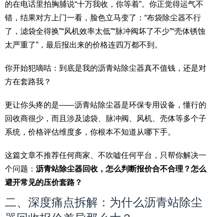
的在电话里拍胸脯说“十万我收，你等着”。你正觉得运气不
错，结果对方上门一看，脸色立马变了：“布袋除尘器不行
了，滤袋全得换”“风机效率太低”“脉冲阀坏了不少”“壳体锈蚀
太严重了”，最后报出来的价格连四万都不到。
你开始犯嘀咕：到底是我的沥青站除尘器真不值钱，还是对
方在套路我？
更让你头疼的是——沥青站除尘器是环保专用设备，懂行的
回收商很少，而且涉及滤袋、脉冲阀、风机、壳体等多个子
系统，价格评估维度多，你根本不知道从哪下手。
这篇文章不推荐任何商家、不吹嘘任何平台，只帮你解决一
个问题：
沥青站除尘器回收，怎么判断报价合不合理？怎么
避开常见的压价套路？
二、深度痛点拆解：为什么沥青站除尘