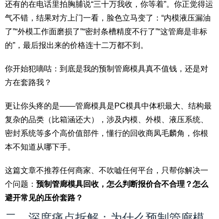
还有的在电话里拍胸脯说“三十万我收，你等着”。你正觉得运
气不错，结果对方上门一看，脸色立马变了：“内模液压漏油
了”“外模工作面磨损了”“密封条槽精度不行了”“这管廊是非标
的”，最后报出来的价格连十二万都不到。
你开始犯嘀咕：到底是我的预制管廊模具真不值钱，还是对
方在套路我？
更让你头疼的是——管廊模具是PC模具中体积最大、结构最
复杂的品类（比箱涵还大），涉及内模、外模、液压系统、
密封系统等多个高价值部件，懂行的回收商凤毛麟角，你根
本不知道从哪下手。
这篇文章不推荐任何商家、不吹嘘任何平台，只帮你解决一
个问题：
预制管廊模具回收，怎么判断报价合不合理？怎么
避开常见的压价套路？
二、深度痛点拆解：为什么预制管廊模