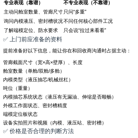
专业表现（靠谱）
不专业表现（不靠谱）
主动问舱室数量、管廊尺寸
只问“多重”
询问内模液压、密封槽状况
不问任何核心部件工况
了解端模定位、防水要求
只会说“拉过来看看”
✅ 上门前应准备的资料
提前准备好以下信息，能让你在和回收商沟通时占据主动：
管廊截面尺寸（宽×高×壁厚）、长度
舱室数量（单舱/双舱/多舱）
内模类型（液压抽芯/机械丝杠）
吨位（重量）
内模抽芯系统状态（液压有无漏油、伸缩是否顺畅）
外模工作面状态、密封槽精度
端模定位板状态
设备实拍照片和视频（内模、液压站、密封槽）
✅ 价格是否合理的判断方法