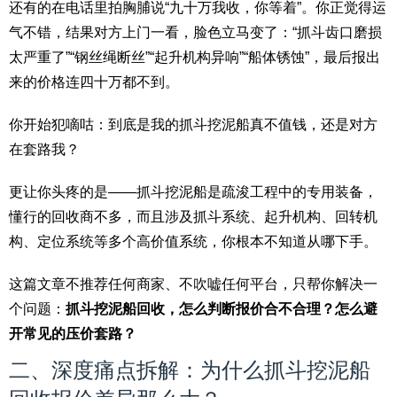
还有的在电话里拍胸脯说“九十万我收，你等着”。你正觉得运
气不错，结果对方上门一看，脸色立马变了：“抓斗齿口磨损
太严重了”“钢丝绳断丝”“起升机构异响”“船体锈蚀”，最后报出
来的价格连四十万都不到。
你开始犯嘀咕：到底是我的抓斗挖泥船真不值钱，还是对方
在套路我？
更让你头疼的是——抓斗挖泥船是疏浚工程中的专用装备，
懂行的回收商不多，而且涉及抓斗系统、起升机构、回转机
构、定位系统等多个高价值系统，你根本不知道从哪下手。
这篇文章不推荐任何商家、不吹嘘任何平台，只帮你解决一
个问题：
抓斗挖泥船回收，怎么判断报价合不合理？怎么避
开常见的压价套路？
二、深度痛点拆解：为什么抓斗挖泥船