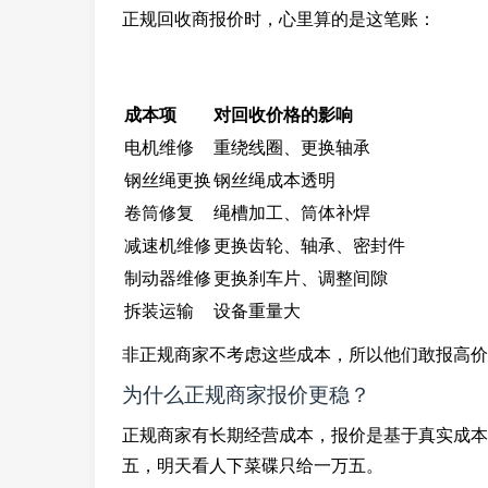
正规回收商报价时，心里算的是这笔账：
成本项
对回收价格的影响
电机维修
重绕线圈、更换轴承
钢丝绳更换
钢丝绳成本透明
卷筒修复
绳槽加工、筒体补焊
减速机维修
更换齿轮、轴承、密封件
制动器维修
更换刹车片、调整间隙
拆装运输
设备重量大
非正规商家不考虑这些成本，所以他们敢报高价
为什么正规商家报价更稳？
正规商家有长期经营成本，报价是基于真实成本
五，明天看人下菜碟只给一万五。