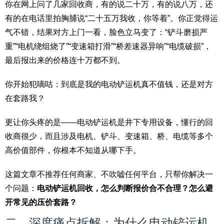
你在网上问了几家回收商，有的说二十万，有的说八万，还
有的在电话里拍胸脯说“二十五万我收，你等着”。你正觉得运
气不错，结果对方上门一看，脸色立马变了：“铲斗磨损严
重”“电机绕组烧了”“变速箱打滑”“桥差速器异响”“电缆破损”，
最后报出来的价格连十万都不到。
你开始犯嘀咕：到底是我的电动铲运机真不值钱，还是对方
在套路我？
更让你头疼的是——电动铲运机是井下专用设备，懂行的回
收商很少，而且涉及电机、铲斗、变速箱、桥、电缆等多个
高价值部件，你根本不知道从哪下手。
这篇文章不推荐任何商家、不吹嘘任何平台，只帮你解决一
个问题：
电动铲运机回收，怎么判断报价合不合理？怎么避
开常见的压价套路？
二、深度痛点拆解：为什么电动铲运机