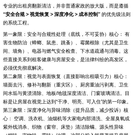
专业的出租房翻新清洁，并非普通家政的放大版，而是遵循
“安全合规 > 视觉恢复 > 深度净化 > 成本控制”
的优先级法则
的系统工程。
第一象限：安全与合规性处理（底线，不可妥协）核心： 有
害生物防治（蟑螂、鼠患、跳蚤）、霉菌根除（尤其是卫生
间、墙角）、电器与燃气安全检查、下水道疏通与消毒。这
些直接关系到租客健康与房屋安全，是法律纠纷的高发区，
必须优先彻底解决。
第二象限：视觉与表面恢复（直接影响出租吸引力）核心：
墙面去污、修补与翻新（重灾区）、厨房重油污剥离、卫生
间水垢与黄渍清除、地板/地毯深度清洁、门窗玻璃清洁。目
标是让房屋在视觉上达到“干净、明亮、可入住”的第一印象。
第三象限：深度净化与异味消除（提升品质，减少投诉）核
心： 空调、洗衣机、油烟机等大家电内部清洗、全屋臭氧或
紫外线消杀、织物（窗帘、床垫）清洁除螨、源头性异味