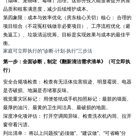
（烟味、宠物味、霉味）治理。这部分投入能显著提升房屋
品质和租客满意度，减少后续维护成本。
第四象限：成本与效率优化（房东核心关切）核心： 合理的
项目组合（不花冤枉钱做非必要项目）、工序流程优化（避
免返工）、垃圾清运统筹。目标是实现效果与成本的最佳平
衡。
家庭可立即执行的“诊断-计划-执行”三步法
第一步：全面诊断，制定《翻新清洁需求清单》（可立即执
行）
安全合规项检查： 检查有无活体虫害痕迹、明显霉斑、电器
是否破损、地漏是否堵塞反味。
视觉重灾区标记： 用便签纸或手机拍照标记：最脏的墙面、
最厚的油污、最黄的卫生间洁具、最破损的地面。
深度净化项评估： 打开空调闻异味、检查洗衣机内筒、拉开
窗帘看污渍。
列出清单： 将以上问题按“必须做”、“建议做”、“可省略”分