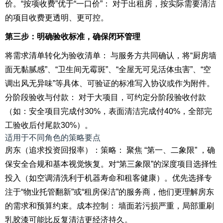
价。“按项收费”优于“一口价”： 对于出租房，按实际需要清洁
的项目收费更透明、更可控。
第三步：明确验收标准，确保闭环管理
将需求清单转化为验收清单： 与服务方共同确认，将“厨房墙
面无黏腻感”、“卫生间无霉斑”、“全屋无可见活体虫害”、“空
调出风无异味”等具体、可验证的标准写入协议或作为附件。
分阶段验收与付款： 对于大项目，可约定分阶段验收付款
（如：安全项目完成付30%，表面清洁完成付40%，全部完
工验收后付尾款30%）。
适用于不同角色的策略要点
房东（追求投资回报率）：策略： 聚焦 “第一、二象限” ，确
保安全合规和基本视觉恢复。对“第三象限”的深度项目选择性
投入（如空调清洗利于机器寿命和租客健康）。优先选择专
注于“物业托管翻新”或“租房保洁”的服务商，他们更理解房东
的需求和预算约束。成本控制： 墙面若污损严重，局部重刷
乳胶漆可能比反复清洁更经济持久。