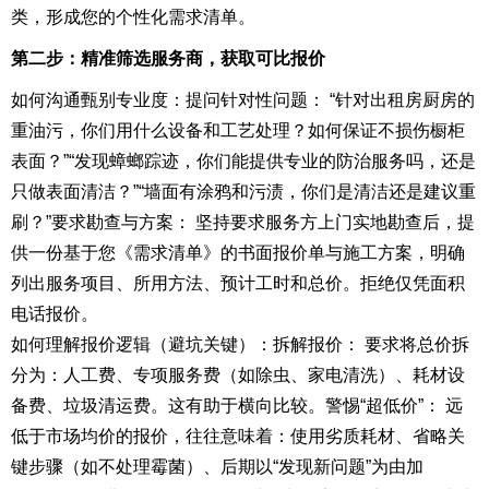
类，形成您的个性化需求清单。
第二步：精准筛选服务商，获取可比报价
如何沟通甄别专业度：提问针对性问题： “针对出租房厨房的
重油污，你们用什么设备和工艺处理？如何保证不损伤橱柜
表面？”“发现蟑螂踪迹，你们能提供专业的防治服务吗，还是
只做表面清洁？”“墙面有涂鸦和污渍，你们是清洁还是建议重
刷？”要求勘查与方案： 坚持要求服务方上门实地勘查后，提
供一份基于您《需求清单》的书面报价单与施工方案，明确
列出服务项目、所用方法、预计工时和总价。拒绝仅凭面积
电话报价。
如何理解报价逻辑（避坑关键）：拆解报价： 要求将总价拆
分为：人工费、专项服务费（如除虫、家电清洗）、耗材设
备费、垃圾清运费。这有助于横向比较。警惕“超低价”： 远
低于市场均价的报价，往往意味着：使用劣质耗材、省略关
键步骤（如不处理霉菌）、后期以“发现新问题”为由加