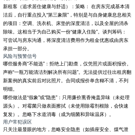
新租客（追求居住健康与舒适）：策略： 在房东完成基本清
洁后，自行重点投入“第三象限”，特别是与自身健康息息相关
的项目：空调、洗衣机、床垫的深度清洁，以及全屋的消杀
除味。这相当于为自己购买一份“健康入住险”。谈判筹码：
可尝试与房东沟通，将深度清洁费用作为租金优惠或由房东
承担一部分。
风险与预警信号
哪些服务商“不能选”：拒绝上门勘查，仅凭照片或面积报价。
声称“一瓶万能清洁剂解决所有问题”。无法提供过往出租房翻
新案例的真实前后对比照片。合同或报价单含糊不清，不列
明细。
哪些做法是“假象”或“隐患”：只用廉价熏香掩盖异味（未处理
源头）。对霉菌只做表面擦拭（未使用除霉剂根除，会快速
复发）。忽略下水道消毒（成为细菌和异味温床）。
用户常犯误区
只关注最显眼的地方，忽略安全隐患（如插座安全、煤气泄