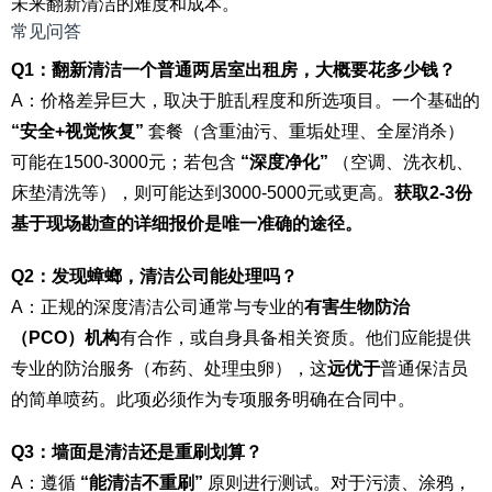
未来翻新清洁的难度和成本。
常见问答
Q1：翻新清洁一个普通两居室出租房，大概要花多少钱？
A：价格差异巨大，取决于脏乱程度和所选项目。一个基础的
“安全+视觉恢复”
套餐（含重油污、重垢处理、全屋消杀）
可能在1500-3000元；若包含
“深度净化”
（空调、洗衣机、
床垫清洗等），则可能达到3000-5000元或更高。
获取2-3份
基于现场勘查的详细报价是唯一准确的途径。
Q2：发现蟑螂，清洁公司能处理吗？
A：正规的深度清洁公司通常与专业的
有害生物防治
（PCO）机构
有合作，或自身具备相关资质。他们应能提供
专业的防治服务（布药、处理虫卵），这
远优于
普通保洁员
的简单喷药。此项必须作为专项服务明确在合同中。
Q3：墙面是清洁还是重刷划算？
A：遵循
“能清洁不重刷”
原则进行测试。对于污渍、涂鸦，