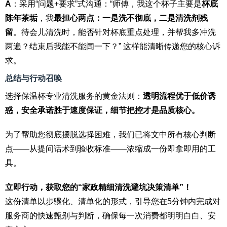
A
：采用“问题+要求”式沟通：“师傅，我这个杯子主要是
杯底
陈年茶垢
，我
最担心两点：一是洗不彻底，二是清洗剂残
留
。待会儿清洗时，能否针对杯底重点处理，并帮我多冲洗
两遍？结束后我能不能闻一下？” 这样能清晰传递您的核心诉
求。
总结与行动召唤
选择保温杯专业清洗服务的黄金法则：
透明流程优于低价诱
惑，安全承诺胜于速度保证，细节把控才是品质核心。
为了帮助您彻底摆脱选择困难，我们已将文中所有核心判断
点——从提问话术到验收标准——浓缩成一份即拿即用的工
具。
立即行动，获取您的“家政精细清洗避坑决策清单”！
这份清单以步骤化、清单化的形式，引导您在5分钟内完成对
服务商的快速甄别与判断，确保每一次消费都明明白白、安