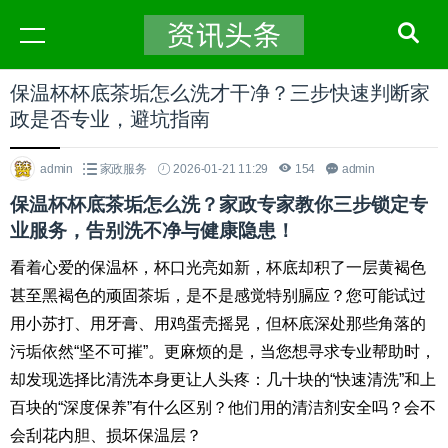
保温杯杯底茶垢怎么洗才干净？三步快速判断家
政是否专业，避坑指南
admin
家政服务
2026-01-21 11:29
154
admin
保温杯杯底茶垢怎么洗？家政专家教你三步锁定专
业服务，告别洗不净与健康隐患！
看着心爱的保温杯，杯口光亮如新，杯底却积了一层黄褐色
甚至黑褐色的顽固茶垢，是不是感觉特别膈应？您可能试过
用小苏打、用牙膏、用鸡蛋壳摇晃，但杯底深处那些角落的
污垢依然“坚不可摧”。更麻烦的是，当您想寻求专业帮助时，
却发现选择比清洗本身更让人头疼：几十块的“快速清洗”和上
百块的“深度保养”有什么区别？他们用的清洁剂安全吗？会不
会刮花内胆、损坏保温层？