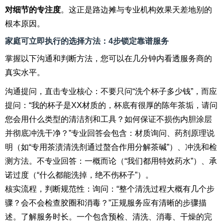
对细节的专注度
。这正是路边摊与专业机构效果天差地别的
根本原因。
家庭可立即执行的选择方法：4步锁定靠谱服务
掌握以下沟通和判断方法，您可以在几分钟内看透服务商的
真实水平。
沟通提问，直击专业核心：不要只问“洗个杯子多少钱”，而应
提问：“我的杯子是XX材质的，杯底有很厚的陈年茶垢，请问
您会用什么类型的清洁剂和工具？如何保证不损伤内胆涂层
并彻底冲洗干净？”专业回答会包含：材质询问、药剂原理说
明（如“专用茶渍清洗剂通过螯合作用分解茶碱”）、冲洗和检
测方法。不专业回答：一概而论（“我们都用特效药水”）、承
诺过度（“什么都能洗掉，绝不伤杯子”）。
核实流程，判断规范性：询问：“整个清洗过程大概有几个步
骤？会不会检查胶圈和消毒？”正规服务应有清晰的步骤描
述。了解服务时长。一个包含预检、清洗、消毒、干燥的完