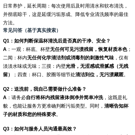
日常养护，延长周期：每次使用后及时用清水和软布清洗，
并彻底晾干，这是延缓污垢形成、降低专业清洗频率的最佳
方法。
常见问答（基于真实搜索）
Q1：如何判断保温杯清洗后是否真的干净、安全？
A
：一观：杯底、杯壁
无任何可见污渍残留，恢复材质本色
；
二闻：杯内
无任何化学清洁剂或消毒剂的刺激性气味
，仅有
淡淡水味或无味；三摸：内壁
光滑，无涩感或滑腻感（无残
留）
；四查：杯口、胶圈等细节处
清洁到位，无污渍藏匿
。
Q2：送洗前，我自己需要做什么准备？
A
：请务必
自行将杯内残留液体倒净并简单冲洗
，这既是礼
貌，也能让服务方更准确判断污垢类型。同时，
清晰告知杯
子的材质和您的特殊要求
。
Q3：如何与服务人员沟通最高效？