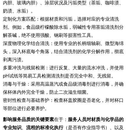
内胆、玻璃内胆）、涂层状况及污垢类型（茶垢、咖啡渍、
奶渍、水垢）。
定制化方案匹配：根据材质和污垢，选择对应的专业清洗
剂。例如，食品级柠檬酸除水垢，弱碱性专用茶垢清洗剂分
解茶碱，绝不使用强酸、钢刷等损害性工具。
深度物理化学结合清洗：使用专业的长柄细轴刷、微型海绵
头，深入杯底每个角落，结合清洗剂的化学分解作用，彻底
剥离污渍。
多重冲洗与残留检测：进行反复、大量的流水冲洗，并使用
pH试纸等简易工具检测清洗剂是否完全中和、无残留。
消毒与干燥：采用高温蒸汽或食品级消毒剂进行消毒，并确
保杯体内外完全干燥，防止二次滋生细菌。
密封性检查与基础养护：检查杯盖胶圈是否老化，并对杯口
等部位进行必要养护。
影响服务品质的关键要素
在于：
服务人员对材质与化学品的
专业知识
、
流程的标准化执行
（是否有作业指导书）、以及