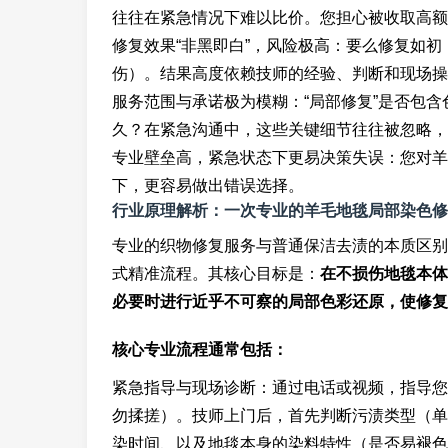
往往在紧急情况下难以比价。您担心被收取高额
修复效果“非黑即白”，风险极高：要么修复如
伤）。结果高度依赖技师的经验、判断和现场操
服务范围与承诺极为模糊：“局部修复”是否包
久？在紧急沟通中，这些关键细节往往被忽略，
专业壁垒高，紧急状态下更易决策失误：您对羊
下，更容易做出错误选择。
行业原理解析：一次专业的羊毛地毯局部染色修
专业的织物修复服务与普通保洁去渍的本质区
式精准流程。其核心目标是：
在不损伤地毯本体
必要时进行近乎不可察的局部色彩还原，使修复
核心专业流程通常包括：
紧急指导与现场诊断：通过电话或视频，指导您
勿揉搓）。技师上门后，首先判断污渍类型（单
染时间、以及地毯本身的染料特性（是否易褪色