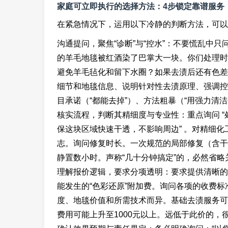
家庭可立即执行的选择方法：4步锁定靠谱服务
在紧急情况下，运用以下冷静的判断方法，可以
沟通提问，聚焦“诊断”与“控水”：不要慌乱中只
的羊毛地毯被红酒染了巴掌大一块。你们处理时
避免羊毛毡化和留下水圈？如果去渍后还有色差
细节和地毯信息、说明针对性去渍原理、强调控
目承诺（“都能去掉”）、方法粗暴（“用强力清洁
核实流程，判断其精细度与专业性：重点询问 “处
保这块区域快速干透，不影响周边” 。对精细
志。询问修复时长。一次规范的局部修复（含干燥
静置数小时。声称“几十分钟搞定”的，必然省略
理解报价逻辑，要求分项透明：要求提供清晰的
能发生的“色彩还原”附加费。询问各项的收费
度、地毯价值和所需技术而异。基础去渍服务可能在3
费用可能上升至1000元以上。远低于此价的