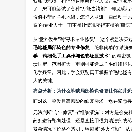
心痛与焦虑，相信很多家庭都经历过。您可能第
了；您可能尝试了各种“万能去渍剂”，却发现
价值不菲的羊毛地毯，您陷入两难：自己动手风
春”的专业人士，而不是让情况变得更糟的“庸医
从“意外发生”到“寻求专业修复”，这个紧急决
毛地毯局部染色的专业修复
，绝非简单的“清洗
学、精细化手工操作与色彩还原技术”
的精密微
渍固定、范围扩大，重则可能造成羊毛纤维毡化
化学残留。因此，学会甄别真正掌握羊毛地毯专
大的关键。
痛点分析：为什么地毯局部染色修复让你如此恐
面对这一突发且高风险的修复需求，您在紧急寻
无法判断“专业修复”与“粗暴清洗”：对方是会
药剂进行靶向处理，还是直接用强力清洁剂或蒸
紧急情况下价格不透明，容易被“趁火打劫”：从