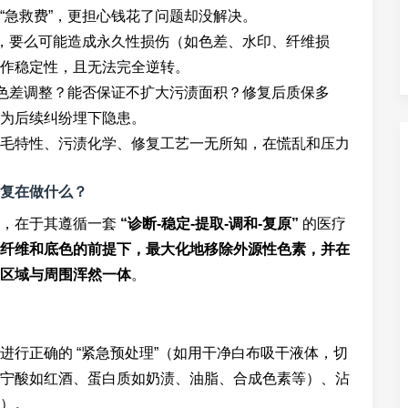
“急救费”，更担心钱花了问题却没解决。
初，要么可能造成永久性损伤（如色差、水印、纤维损
作稳定性，且无法完全逆转。
含色差调整？能否保证不扩大污渍面积？修复后质保多
为后续纠纷埋下隐患。
毛特性、污渍化学、修复工艺一无所知，在慌乱和压力
复在做什么？
别，在于其遵循一套
“诊断-稳定-提取-调和-复原”
的医疗
纤维和底色的前提下，最大化地移除外源性色素，并在
区域与周围浑然一体
。
进行正确的 “紧急预处理”（如用干净白布吸干液体，切
宁酸如红酒、蛋白质如奶渍、油脂、合成色素等）、沾
）。