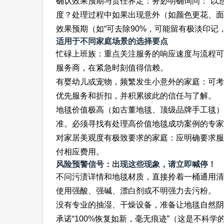
确认效果预期与责任界定：务必明确询问：“以
度？处理过程中如果出现意外（如颜色更花、面
效果预期（如“可去除90%，可能留有极淡印记
适用于不同家庭场景的选择要点
忙碌上班族：重点关注服务的响应速度与流程可
服务商，在紧急时刻值得信赖。
有婴幼儿或宠物，频繁发生小意外的家庭：可考
优先服务和折扣，并积累彼此的信任与了解。
地毯价值极高（如古董地毯、顶级品牌手工毯）
准。必须寻找有处理高价值地毯成功案例的专家
对家居美观度有极致要求的家庭：应明确要求服务
付相应费用。
风险预警信号：出现这些现象，请立即喊停！
不问污渍详情和地毯材质，直接拎着一桶通用清
使用强酸、强碱、漂白剂或不明强力去污粉。
没有专业的抽湿、干燥设备，准备让地毯自然阴
承诺“100%恢复如新，毫无痕迹”（这是不科学