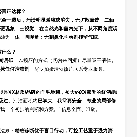
否真正达标？
完全干透后，污渍明显减淡或消失，无扩散痕迹
；二
触
硬现象
；三
视觉
：在
自然光和室内光下，从不同角度观
融为一体；四
嗅觉
：
无刺鼻化学药剂残留气味
。
做什么？
厨房纸
，以
按压
的方式（切勿来回擦）尽量吸干液体。
抹任何清洁剂
。尽快拍摄清晰照片联系专业服务。
毯是
XX材质/品牌的羊毛地毯
，被
大约XX毫升的红酒/咖
吸过
。污渍面积约
巴掌大
。我需要
安全、专业的局部修
我一个初步的判断和方案。” 信息全面、准确。
法则：
精准诊断优于盲目行动，可控工艺重于强力清