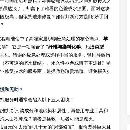
一时间用湿布擦拭，却惊恐地发现污渍反而扩散得更大
污渍虽然淡了，却留下了难看的色差或水渍圈。面对这块
险极高，但该找谁来修复？如何判断对方是能“妙手回
”？
策过程精准命中了高端家居织物应急处理的核心痛点。
羊
去渍”。它是一项融合了
“纤维与染料化学、污渍类型
手术。错误的应急处理或选择不当的服务，轻则导致污
（不可逆的缩水板结）、永久性褪色或留下更难处理的
业修复技术的服务商，是拯救您珍贵地毯、避免损失扩
慌和无助？
找服务时通常会陷入以下五大困境：
先精准判断污渍成分和地毯染料属性，再使用专业工具和
汽大面积冲洗？前者是拯救，后者可能是毁灭。
几百元的“去渍”到几千元的“局部修复”，报价差异巨大且