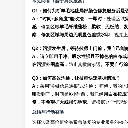
常见问答（基于真实搜索）
Q1：如何判断羊毛地毯局部染色修复服务后是
A
：
“时间+多角度”验收法
：一
即时
：处理区域
感
：修复区域
羊毛纤维蓬松、柔软，无板结、发
察，修复区域与周边无明显色差或水印
，视觉上
Q2：污渍发生后，等待技师上门前，我自己能
A
：请立即用
干净、吸水性强且不掉色的白布或
在污渍外围垫高
，防止其横向渗透。
不要自行涂
Q3：如何高效沟通，让技师快速掌握情况？
A
：采用“关键信息通报”式沟通：“师傅，我的地
啡
泼到了，时间是
X小时前
，我已经
用白布按压
复，不希望扩大或损伤地毯
。请根据这个情况给
总结与行动召唤
选择涉及高价值物品紧急修复的专业服务的核心