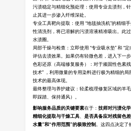
污渍稳定与精细化预处理：使用专业去渍剂，针
止其进一步渗入纤维深处。
专业工具靶向提取：使用 “地毯抽洗机”的精细手
性清洗剂，将已溶解的污渍溶液精准吸出。此过
水渍圈。
局部干燥与检查：立即使用 “专业吸水垫” 和 
评估去渍效果。如果仍有轻微色差，进入下一步
色彩还原（高端修复服务）：对于顽固性色素残
技术” ，利用微量的专用染料进行极为精细的
技术的最高体现。
最终整理与养护建议：轻柔梳理修复区域的羊毛
即踩踏、保持通风）。
影响服务品质的关键要素
在于：
技师对污渍化学
精细化提取与干燥工具
、
是否具备应对残留色差
水量”和“作用范围”的极致控制
。这四点决定了