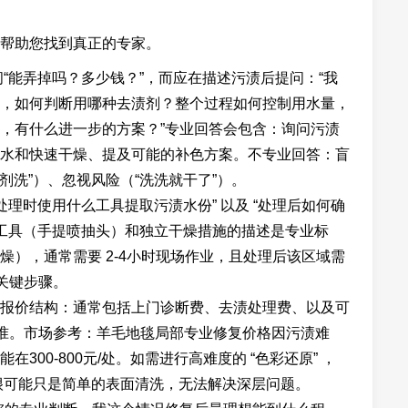
帮助您找到真正的专家。
问“能弄掉吗？多少钱？”，而应在描述污渍后提问：“我
，如何判断用哪种去渍剂？整个过程如何控制用水量，
，有什么进一步的方案？”专业回答会包含：询问污渍
水和快速干燥、提及可能的补色方案。不专业回答：盲
剂洗”）、忽视风险（“洗洗就干了”）。
理时使用什么工具提取污渍水份” 以及 “处理后如何确
化工具（手提喷抽头）和独立干燥措施的描述是专业标
），通常需要 2-4小时现场作业，且处理后该区域需
关键步骤。
报价结构：通常包括上门诊断费、去渍处理费、以及可
标准。市场参考：羊毛地毯局部专业修复价格因污渍难
00-800元/处。如需进行高难度的 “色彩还原” ，
，很可能只是简单的表面清洗，无法解决深层问题。