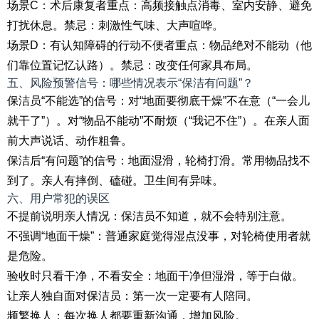
场景C：术后康复者重点：高频接触点消毒、室内安静、避免
打扰休息。禁忌：刺激性气味、大声喧哗。
场景D：有认知障碍的行动不便者重点：物品绝对不能动（他
们靠位置记忆认路）。禁忌：改变任何家具布局。
五、风险预警信号：哪些情况表示“保洁有问题”？
保洁员“不能选”的信号：对“地面要彻底干燥”不在意（“一会儿
就干了”）。对“物品不能动”不耐烦（“我记不住”）。在亲人面
前大声说话、动作粗鲁。
保洁后“有问题”的信号：地面湿滑，轮椅打滑。常用物品找不
到了。亲人有摔倒、磕碰。卫生间有异味。
六、用户常犯的误区
不提前说明亲人情况：保洁员不知道，就不会特别注意。
不强调“地面干燥”：普通家庭觉得湿点没事，对轮椅使用者就
是危险。
验收时只看干净，不看安全：地面干净但湿滑，等于白做。
让亲人独自面对保洁员：第一次一定要有人陪同。
频繁换人：每次换人都要重新沟通，增加风险。