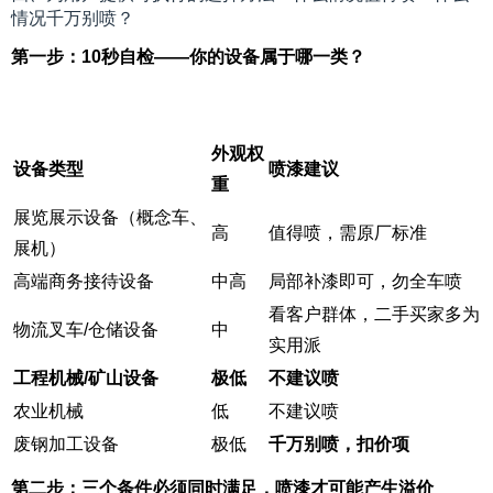
情况千万别喷？
第一步：10秒自检——你的设备属于哪一类？
外观权
设备类型
喷漆建议
重
展览展示设备（概念车、
高
值得喷，需原厂标准
展机）
高端商务接待设备
中高
局部补漆即可，勿全车喷
看客户群体，二手买家多为
物流叉车/仓储设备
中
实用派
工程机械/矿山设备
极低
不建议喷
农业机械
低
不建议喷
废钢加工设备
极低
千万别喷，扣价项
第二步：三个条件必须同时满足，喷漆才可能产生溢价