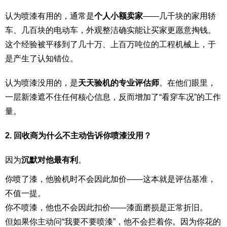
认为喷漆有用的，通常是
个人小额卖家
——几千块的家用轿
车、几百块的电动车，外观整洁确实能让买家更愿意掏钱。
这个经验被平移到了几十万、上百万吨位的工程机械上，于
是产生了认知错位。
认为喷漆没用的，是
天天验机的专业评估师
。在他们眼里，
一层新漆遮不住任何核心信息，反而增加了“看穿车况”的工作
量。
2. 回收商为什么不主动告诉你喷漆没用？
因为
沉默对他最有利
。
你喷了漆，他验机时不会因此加价——这本就是评估基准，
不值一提。
你不喷漆，他也不会因此扣价——漆面磨损是正常折旧。
但如果你主动问“我要不要喷漆”，他不会拦着你。因为你花的