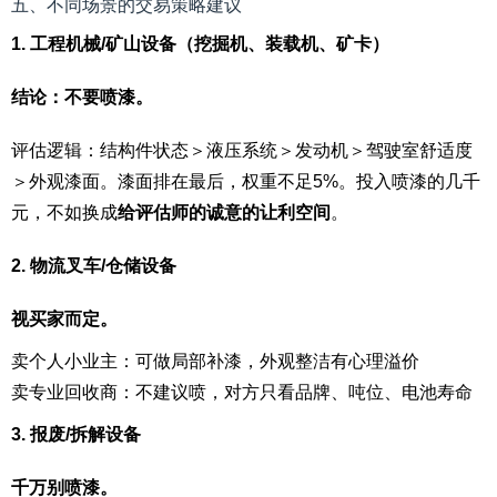
五、不同场景的交易策略建议
1. 工程机械/矿山设备（挖掘机、装载机、矿卡）
结论：不要喷漆。
评估逻辑：结构件状态＞液压系统＞发动机＞驾驶室舒适度
＞外观漆面。漆面排在最后，权重不足5%。投入喷漆的几千
元，不如换成
给评估师的诚意的让利空间
。
2. 物流叉车/仓储设备
视买家而定。
卖个人小业主：可做局部补漆，外观整洁有心理溢价
卖专业回收商：不建议喷，对方只看品牌、吨位、电池寿命
3. 报废/拆解设备
千万别喷漆。