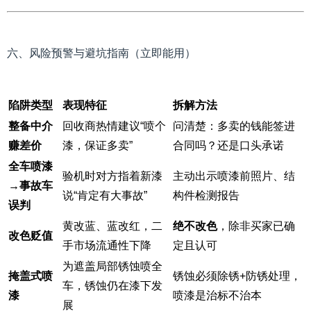
六、风险预警与避坑指南（立即能用）
陷阱类型
表现特征
拆解方法
整备中介
回收商热情建议“喷个
问清楚：多卖的钱能签进
赚差价
漆，保证多卖”
合同吗？还是口头承诺
全车喷漆
验机时对方指着新漆
主动出示喷漆前照片、结
→事故车
说“肯定有大事故”
构件检测报告
误判
黄改蓝、蓝改红，二
绝不改色
，除非买家已确
改色贬值
手市场流通性下降
定且认可
为遮盖局部锈蚀喷全
掩盖式喷
锈蚀必须除锈+防锈处理，
车，锈蚀仍在漆下发
漆
喷漆是治标不治本
展