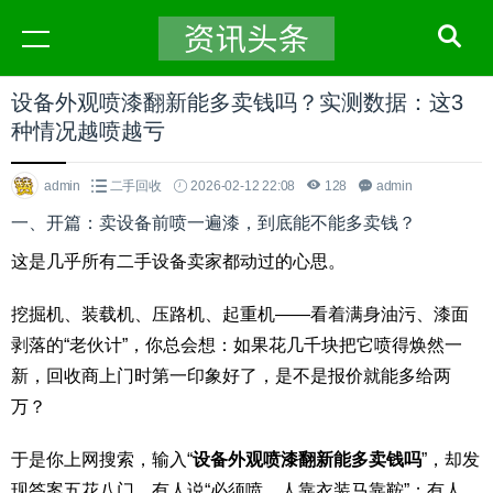
设备外观喷漆翻新能多卖钱吗？实测数据：这3
种情况越喷越亏
admin
二手回收
2026-02-12 22:08
128
admin
一、开篇：卖设备前喷一遍漆，到底能不能多卖钱？
这是几乎所有二手设备卖家都动过的心思。
挖掘机、装载机、压路机、起重机——看着满身油污、漆面
剥落的“老伙计”，你总会想：如果花几千块把它喷得焕然一
新，回收商上门时第一印象好了，是不是报价就能多给两
万？
于是你上网搜索，输入“
设备外观喷漆翻新能多卖钱吗
”，却发
现答案五花八门。有人说“必须喷，人靠衣装马靠鞍”；有人