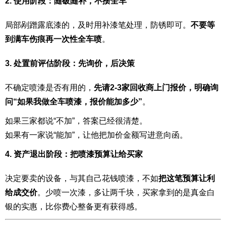
2. 使用阶段：随破随补，不攒全车
局部剐蹭露底漆的，及时用补漆笔处理，防锈即可。
不要等
到满车伤痕再一次性全车喷
。
3. 处置前评估阶段：先询价，后决策
不确定喷漆是否有用的，
先请2-3家回收商上门报价，明确询
问“如果我做全车喷漆，报价能加多少”
。
如果三家都说“不加”，答案已经很清楚。
如果有一家说“能加”，让他把加价金额写进意向函。
4. 资产退出阶段：把喷漆预算让给买家
决定要卖的设备，与其自己花钱喷漆，不如
把这笔预算让利
给成交价
。少喷一次漆，多让两千块，买家拿到的是真金白
银的实惠，比你费心整备更有获得感。