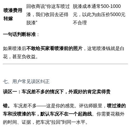
回收商说“你这车喷过
脱漆成本通常500-1000
喷漆费用
漆，我们收回去还得
元，以此为由压价5000元
转嫁
脱漆”
不合理
一句话判断标准
：
如果喷漆后
不敢给买家看喷漆前的照片
，这笔喷漆钱就是白
花，甚至负收益。
七、用户常见误区纠正
误区一：车况差不多的情况下，外观好的肯定卖得贵
错。
车况差不多——这是你的感觉。评估师眼里，
喷过漆的
车和没喷漆的车，默认车况不在一个起跑线
。你需要花额外
的时间、证据，把车况“拉回”到同一水平。