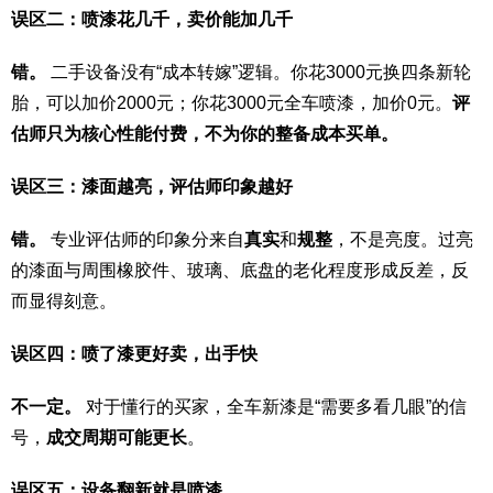
误区二：喷漆花几千，卖价能加几千
错。
二手设备没有“成本转嫁”逻辑。你花3000元换四条新轮
胎，可以加价2000元；你花3000元全车喷漆，加价0元。
评
估师只为核心性能付费，不为你的整备成本买单。
误区三：漆面越亮，评估师印象越好
错。
专业评估师的印象分来自
真实
和
规整
，不是亮度。过亮
的漆面与周围橡胶件、玻璃、底盘的老化程度形成反差，反
而显得刻意。
误区四：喷了漆更好卖，出手快
不一定。
对于懂行的买家，全车新漆是“需要多看几眼”的信
号，
成交周期可能更长
。
误区五：设备翻新就是喷漆