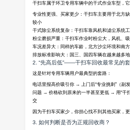
干扫车属于环卫专用车辆中的干式作业车型，它
专业性更强、买家更少：干扫车主要用于北方缺
较小
干式除尘系统复杂：干扫车靠风机和滤尘系统工
粉尘磨损严重：干扫车作业时粉尘大，风机、吸
车况差异大：同样的车龄，北方沙尘环境和南方
排放标准影响大：国三、国四车辆在越来越多地
2. “先高后低”——干扫车回收最常见的
这是针对专用车辆用户最典型的套路：
电话里报高价吸引你 → 上门后“专业挑刺”（副
问题 → 价格砍到原来的一半甚至更低 → 用“
交
因为干扫车买家少，你担心找不到其他买家，更
3. 如何判断是否为正规回收商？