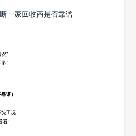
断一家回收商是否靠谱
况”
多”
不靠谱）
系统工况
看看”