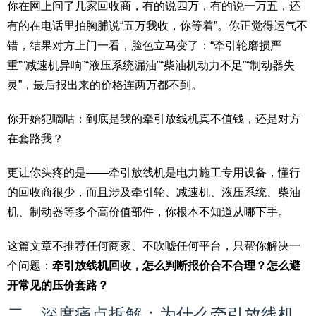
你在网上问了几家回收商，有的说四万，有的说一万五，还
有的在电话里拍胸脯说“五万我收，你等着”。你正觉得运气不
错，结果对方上门一看，脸色立马变了：“牵引轮磨损严
重”“减速机异响”“液压系统漏油”“柴油机动力不足”“制动器失
灵”，最后报出来的价格连两万都不到。
你开始犯嘀咕：到底是我的牵引放线机真不值钱，还是对方
在套路我？
更让你头疼的是——牵引放线机是电力施工专用设备，懂行
的回收商很少，而且涉及牵引轮、减速机、液压系统、柴油
机、制动器等多个高价值部件，你根本不知道从哪下手。
这篇文章不推荐任何商家、不吹嘘任何平台，只帮你解决一
个问题：
牵引放线机回收，怎么判断报价合不合理？怎么避
开常见的压价套路？
二、深度痛点拆解：为什么牵引放线机