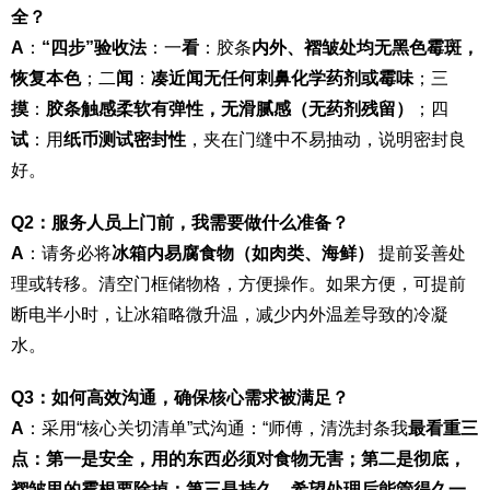
全？
A
：
“四步”验收法
：一
看
：胶条
内外、褶皱处均无黑色霉斑，
恢复本色
；二
闻
：
凑近闻无任何刺鼻化学药剂或霉味
；三
摸
：
胶条触感柔软有弹性，无滑腻感（无药剂残留）
；四
试
：用
纸币测试密封性
，夹在门缝中不易抽动，说明密封良
好。
Q2：服务人员上门前，我需要做什么准备？
A
：请务必将
冰箱内易腐食物（如肉类、海鲜）
提前妥善处
理或转移。清空门框储物格，方便操作。如果方便，可提前
断电半小时，让冰箱略微升温，减少内外温差导致的冷凝
水。
Q3：如何高效沟通，确保核心需求被满足？
A
：采用“核心关切清单”式沟通：“师傅，清洗封条我
最看重三
点：第一是安全，用的东西必须对食物无害；第二是彻底，
褶皱里的霉根要除掉；第三是持久，希望处理后能管得久一