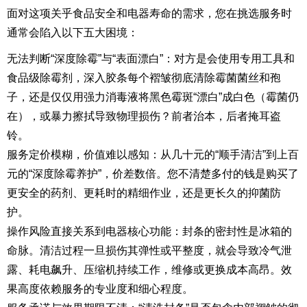
面对这项关乎食品安全和电器寿命的需求，您在挑选服务时
通常会陷入以下五大困境：
无法判断“深度除霉”与“表面漂白”：对方是会使用专用工具和
食品级除霉剂，深入胶条每个褶皱彻底清除霉菌菌丝和孢
子，还是仅仅用强力消毒液将黑色霉斑“漂白”成白色（霉菌仍
在），或暴力擦拭导致物理损伤？前者治本，后者掩耳盗
铃。
服务定价模糊，价值难以感知：从几十元的“顺手清洁”到上百
元的“深度除霉养护”，价差数倍。您不清楚多付的钱是购买了
更安全的药剂、更耗时的精细作业，还是更长久的抑菌防
护。
操作风险直接关系到电器核心功能：封条的密封性是冰箱的
命脉。清洁过程一旦损伤其弹性或平整度，就会导致冷气泄
露、耗电飙升、压缩机持续工作，维修或更换成本高昂。效
果高度依赖服务的专业度和细心程度。