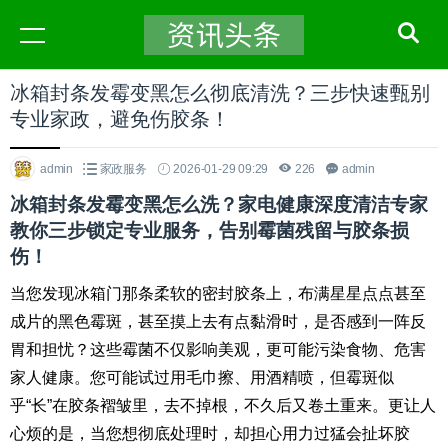
冰箱封条发霉变黑怎么彻底清洗？三步快速甄别
专业家政，避免伤胶条！
admin
家政服务
2026-01-29 09:29
226
admin
冰箱封条发霉变黑怎么洗？家电健康深度清洁专家
教你三步锁定专业服务，告别霉菌残留与胶条损
伤！
当您发现冰箱门那条柔软的密封胶条上，布满星星点点甚至
成片的黑色霉斑，甚至摸上去有点黏滑时，是否感到一阵反
胃和担忧？这些霉菌不仅影响美观，更可能污染食物、危害
家人健康。您可能试过用毛巾擦、用酒精喷，但霉斑似
乎“长”在胶条褶皱里，去不掉根，不久后又卷土重来。更让人
心烦的是，当您想彻底处理时，却担心用力过猛会扯坏胶