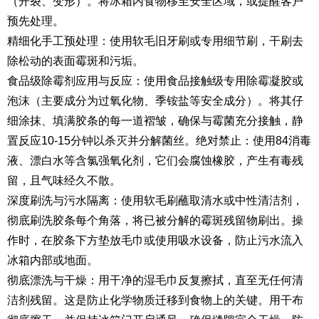
（开裂、变形）。将冰箱内食物移至安全区域，或提醒客户
预先处理。
精细化手工预处理：使用软毛旧牙刷或专用细节刷，干刷去
除松动的表面霉斑和污垢。
食品级除霉剂应用与反应：使用食品接触级专用除霉凝胶或
泡沫（主要成分为过氧化物、季铵盐等安全成分）。将其仔
细涂抹、填满胶条的每一道褶皱，确保与霉菌充分接触，静
置反应10-15分钟以杀灭并分解菌丝。绝对禁止：使用84消毒
液、漂白水等含氯强氧化剂，它们会腐蚀橡胶，产生有毒残
留，且气味经久不散。
深度刷洗与污水隔离：使用软毛刷蘸取清水或中性清洁剂，
彻底刷洗胶条每个角落，将已被分解的霉斑残留物刷出。操
作时，在胶条下方垫放毛巾或使用吸水设备，防止污水流入
冰箱内部或地面。
彻底漂洗与干燥：用干净的湿毛巾反复擦拭，直至无任何清
洁剂残留。这是防止化学物质迁移到食物上的关键。用干布