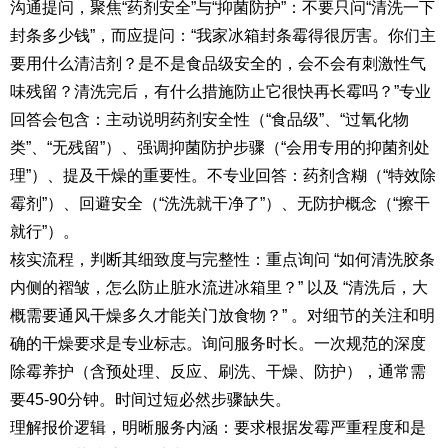
沟通提问，聚焦“药剂安全”与“抑菌防护”：不要只问“清洗一下
封条多少钱”，而应提问：“我家冰箱封条霉得很厉害。你们主
要用什么清洁剂？是不是食品级安全的，会不会有刺激性气
味残留？清洗完后，有什么措施防止它很快再长霉吗？”专业
回答会包含：主动说明药剂安全性（“食品级”、“过氧化物
类”、“无残留”）、强调抑菌防护步骤（“会用专用的抑菌剂处
理”）、提及干燥的重要性。不专业回答：药剂含糊（“特效除
霉剂”）、回避安全（“洗洗就干净了”）、无防护概念（“擦干
就行”）。
核实流程，判断其细致度与完整性：重点询问 “如何清洗胶条
内侧的褶皱，怎么防止脏水流进冰箱里？” 以及 “清洗后，大
概需要通风干燥多久才能关门放食物？” 。对细节的关注和明
确的干燥要求是专业标志。询问服务时长。一次规范的深度
除霉养护（含预处理、反应、刷洗、干燥、防护），通常需
要45-90分钟。时间过短必然步骤缺失。
理解报价逻辑，明晰服务内涵：要求根据发霉严重程度和是