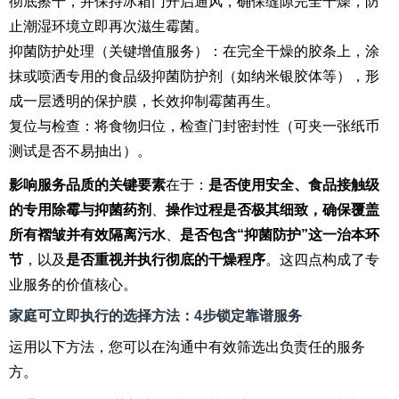
彻底擦干，并保持冰箱门开启通风，确保缝隙完全干燥，防
止潮湿环境立即再次滋生霉菌。
抑菌防护处理（关键增值服务）：在完全干燥的胶条上，涂
抹或喷洒专用的食品级抑菌防护剂（如纳米银胶体等），形
成一层透明的保护膜，长效抑制霉菌再生。
复位与检查：将食物归位，检查门封密封性（可夹一张纸币
测试是否不易抽出）。
影响服务品质的关键要素
在于：
是否使用安全、食品接触级
的专用除霉与抑菌药剂
、
操作过程是否极其细致，确保覆盖
所有褶皱并有效隔离污水
、
是否包含“抑菌防护”这一治本环
节
，以及
是否重视并执行彻底的干燥程序
。这四点构成了专
业服务的价值核心。
家庭可立即执行的选择方法：4步锁定靠谱服务
运用以下方法，您可以在沟通中有效筛选出负责任的服务
方。