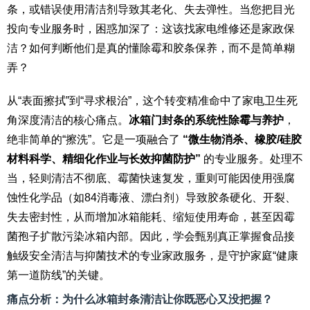
条，或错误使用清洁剂导致其老化、失去弹性。当您把目光
投向专业服务时，困惑加深了：这该找家电维修还是家政保
洁？如何判断他们是真的懂除霉和胶条保养，而不是简单糊
弄？
从“表面擦拭”到“寻求根治”，这个转变精准命中了家电卫生死
角深度清洁的核心痛点。
冰箱门封条的系统性除霉与养护
，
绝非简单的“擦洗”。它是一项融合了
“微生物消杀、橡胶/硅胶
材料科学、精细化作业与长效抑菌防护”
的专业服务。处理不
当，轻则清洁不彻底、霉菌快速复发，重则可能因使用强腐
蚀性化学品（如84消毒液、漂白剂）导致胶条硬化、开裂、
失去密封性，从而增加冰箱能耗、缩短使用寿命，甚至因霉
菌孢子扩散污染冰箱内部。因此，学会甄别真正掌握食品接
触级安全清洁与抑菌技术的专业家政服务，是守护家庭“健康
第一道防线”的关键。
痛点分析：为什么冰箱封条清洁让你既恶心又没把握？