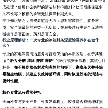
服务承诺与效果期限不清：“清洗封条”是否包含内部褶皱的彻
底处理？使用什么类型的清洁剂和抑菌剂？处理后能保证多
久不长霉？模糊的承诺无法保障长期效果。
专业知识缺乏，消费者监督无力：您对霉菌特性、胶条材
质、安全除霉剂的种类一无所知，在服务过程中完全无法判
断操作是否正确、药剂是否安全。
行业原理解析：一次专业的冰箱封条深度除霉养护在做什
么？
专业的家电深度清洁服务与普通保洁的本质区别，在于其遵
循
“评估-分解-清除-抑菌-养护”
的医疗式安全流程。其核心目
标是：
在不损伤胶条材质和弹性的前提下，彻底杀灭并移除
霉菌生物膜，并建立长效抑菌环境，同时恢复胶条的清洁与
密封性能
。
核心专业流程通常包括：
全面检查与安全准备：检查发霉程度、胶条是否有物理破损