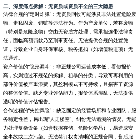
二、深度痛点拆解：无资质或资质不全的三大隐患
法律合规的“定时炸弹”：无资质回收可能涉及非法处置危险废
物、走私固废、销赃等违法行为。作为产废单位，若将废物
（特别是危险废物）交由无资质方处理，需承担连带法律责
任，面临高额罚款乃至刑事责任。无法提供合规的处置凭
证，导致企业自身环保审核、税务抵扣（如增值税进项）无
法通过。
资产价值的“隐形漏斗”：非正规公司运营成本低，看似报价
高，实则通过不规范的拆解、粗暴的分类，导致可再利用的
部件价值被严重浪费，其盈利模式不可持续，且损害了资源
的整体价值。缺乏专业评估能力，报价体系混乱，无法提供
透明的价值评估报告。
合作过程的“失控风险”：缺乏固定的经营场所和专业团队，服
务稳定性差，易出现“人走楼空”、纠纷无法追溯的情况。无能
力处理复杂设备（如含数据存储、危险化学品），易造成安
全事故或二次污染。无法签订权责清晰的正规合同，售后服