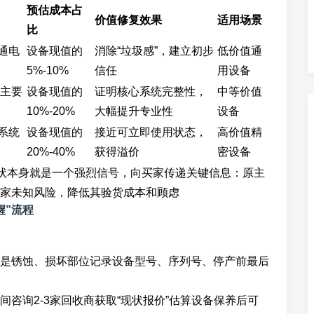
预估成本占
价值修复效果
适用场景
比
通电
设备现值的
消除“垃圾感”，建立初步
低价值通
5%-10%
信任
用设备
换主要
设备现值的
证明核心系统完整性，
中等价值
10%-20%
大幅提升专业性
设备
系统
设备现值的
接近可立即使用状态，
高价值精
20%-40%
获得溢价
密设备
现状本身就是一个强烈信号，向买家传递关键信息：原主
家未知风险，降低其验货成本和顾虑
醒”流程
是锈蚀、损坏部位记录设备型号、序列号、停产前最后
咨询2-3家回收商获取“现状报价”估算设备保养后可