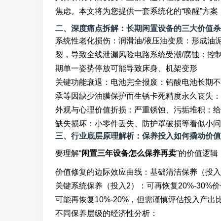
焦虑。本文将为您提供一套系统化的“唤醒”方
二、深度痛点拆解：长期闲置设备的三大价值杀
系统性老化损伤：润滑油/液压油变质：形成油
裂，导致全线泄漏风险电路系统受潮/腐蚀：控
期单一姿势停放可能导致床身、机架变形
关键功能衰退：电池完全报废：铅酸电池长期不
承等因缺少油膜保护而生锈卡死精度永久丧失：
外观与心理价值折损：严重锈蚀、污垢堆积：给
缺失损坏：小零件丢失、防护罩破损等看似小问
三、行业底层原理解析：保养投入如何撬动价值
要理解“
闲置三年设备怎么保养再卖
”的价值逻辑
价值修复的边际效应曲线：基础清洁保养（投入1）
关键系统保养（投入2）：可再恢复20%-30
可能再恢复10%-20%，但需谨慎评估投入产
不同保养层级的经济性分析：