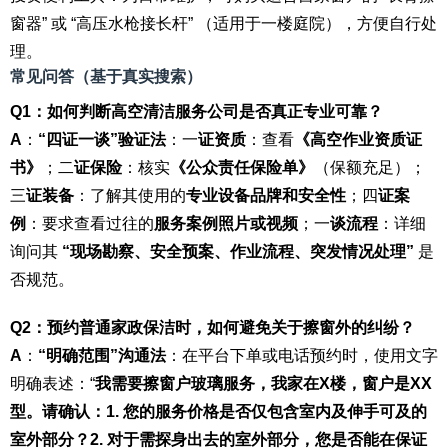
窗器” 或 “高压水枪接长杆” （适用于一楼庭院），方便自行处
理。
常见问答（基于真实搜索）
Q1：如何判断高空清洁服务公司是否真正专业可靠？
A
：
“四证一谈”验证法
：一
证资质
：查看
《高空作业资质证
书》
；二
证保险
：核实
《公众责任保险单》
（保额充足）；
三
证装备
：了解其使用的
专业设备品牌和安全性
；四
证案
例
：要求查看过往的
服务案例照片或视频
；一
谈流程
：详细
询问其
“现场勘察、安全预案、作业流程、突发情况处理”
是
否规范。
Q2：预约普通家政保洁时，如何避免关于擦窗外的纠纷？
A
：
“明确范围”沟通法
：在平台下单或电话预约时，使用文字
明确表述：“
我需要擦窗户玻璃服务，我家在X楼，窗户是XX
型。请确认：1. 您的服务价格是否仅包含室内及伸手可及的
室外部分？2. 对于需探身出去的室外部分，您是否能在保证