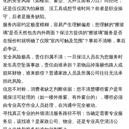
化的安全风险（如楼层、窗型、无外立面着力点）而拒绝，
还是仅仅因为怕麻烦、没工具或想节省时间？前者是职业操
守，后者是服务缺陷。
服务内容约定极度模糊，容易产生理解偏差：您理解的“擦玻
璃”是否天然包含内外两面？保洁方提供的“擦玻璃”服务是否
在报价时就明确了仅限“室内可触及范围”？事前不清晰，事后
必争议。
安全风险极高，责任归属不清：一旦保洁人员在为您服务时
发生高空坠落事故，责任由谁承担？若物品掉落砸伤路人或
损坏财物，谁来赔偿？普通家政人员及所属公司往往无法承
担此风险。
信息不对称，消费者缺乏判断依据：您不清楚哪些窗户是常
规保洁可处理的（如一楼外推窗、有外窗台的），哪些必须
由专业高空作业人员处理，在沟通中完全被动。
寻找真正专业的外墙清洁服务路径不明：当确定需要专业服
务后，该找谁？是家政公司、物业、还是专业高空清洁公