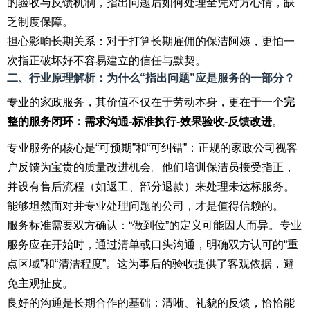
的验收与反馈机制，指出问题后如何处理全凭对方心情，缺
乏制度保障。
担心影响长期关系：对于打算长期雇佣的保洁阿姨，更怕一
次指正破坏好不容易建立的信任与默契。
二、行业原理解析：为什么“指出问题”应是服务的一部分？
专业的家政服务，其价值不仅在于劳动本身，更在于一个
完
整的服务闭环：需求沟通-标准执行-效果验收-反馈改进
。
专业服务的核心是“可预期”和“可纠错”：正规的家政公司视客
户反馈为宝贵的质量改进机会。他们培训保洁员接受指正，
并设有售后流程（如返工、部分退款）来处理未达标服务。
能够坦然面对并专业处理问题的公司，才是值得信赖的。
服务标准需要双方确认：“做到位”的定义可能因人而异。专业
服务应在开始时，通过清单或口头沟通，明确双方认可的“重
点区域”和“清洁程度”。这为事后的验收提供了客观依据，避
免主观扯皮。
良好的沟通是长期合作的基础：清晰、礼貌的反馈，恰恰能