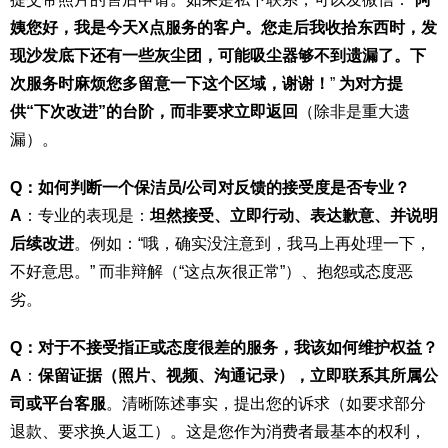
姨您好，我是今天X点服务的客户。您走后我收拾东西时，发
现沙发底下还有一些灰尘团，可能吸尘器够不到遗漏了。下
次服务时麻烦您多留意一下这个区域，谢谢！
”
为对方提
供“下次改进”的台阶，而非要求立即返回
（除非是重大遗
漏）。
Q：如何判断一个保洁员/公司对反馈的接受度是否专业？
A
：专业的表现是：
坦然接受、立即行动、表达歉意、并说明
后续改进
。例如：“哦，确实没注意到，我马上再处理一下，
不好意思。” 而非辩解（“这点灰很正常”）、抱怨或态度恶
劣。
Q：对于不接受指正或态度很差的服务，我该如何维护权益？
A
：
保留证据（照片、视频、沟通记录），立即联系其所属公
司或平台客服
。清晰陈述事实，提出您的诉求（如要求部分
退款、要求换人返工）。这是您作为消费者最基本的权利，