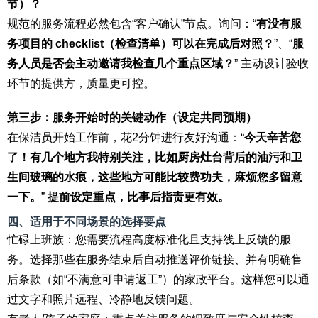
节）？
规范的服务流程必然包含“客户确认”节点。询问：“
有没有服
务项目的 checklist（检查清单）可以在完成后对照？
”、“
服
务人员是否会主动邀请我检查几个重点区域？
” 主动设计验收
环节的提供方，质量更可控。
第三步：服务开始时的关键动作（设定共同预期）
在保洁员开始工作前，花2分钟进行友好沟通：“
今天辛苦您
了！有几个地方我特别关注，比如厨房灶台背后的油污和卫
生间玻璃的水痕，这些地方可能比较费功夫，麻烦您多留意
一下。
”
提前设定重点，比事后指责更有效。
四、适用于不同场景的选择要点
忙碌上班族：您需要流程高度标准化且支持线上反馈的服
务。选择那些在服务结束后自动推送评价链接、并有明确售
后条款（如“不满意可申请返工”）的家政平台。这样您可以通
过文字和照片远程、冷静地反馈问题。