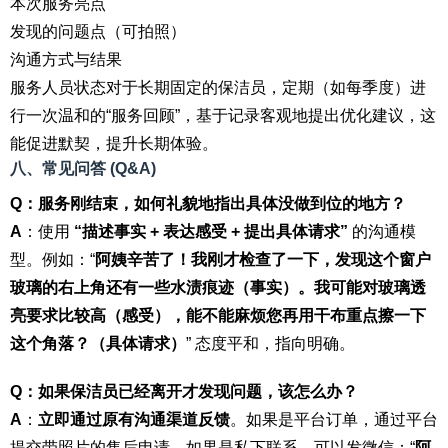
本次服务亮点
发现的问题点（可拍照）
沟通方式与结果
服务人员状态对于长期固定的保洁员，定期（如每季度）进
行一次温和的“服务回顾”，基于记录客观地提出优化建议，这
能促进默契，提升长期体验。
八、常见问答 (Q&A)
Q：服务刚结束，如何礼貌地指出具体没做到位的地方？
A
：使用
“描述事实 + 表达感受 + 提出具体请求”
的沟通模
型。例如：“
阿姨辛苦了！我刚才检查了一下，发现这个窗户
玻璃的右上角还有一些水渍痕迹（事实）。我可能对玻璃透
亮要求比较高（感受），能不能麻烦您再用干布重点擦一下
这个角落？（具体请求）
” 态度平和，指向明确。
Q：如果保洁员已经离开才发现问题，该怎么办？
A
：
立即通过原有沟通渠道反馈
。如果是平台订单，通过平台
提交带照片的售后申请。如果是私下联系，可以发微信：“
阿