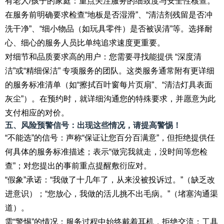
有老人/孩子的家庭：重点关注服务的细致度与安全性核查。
在服务前明确要求检查“地板是否湿滑”、“清洁剂残留是否冲
洗干净”、“细小物品（如玩具零件）是否被误清”等。选择耐
心、细心的服务人员比单纯追求速度更重要。
对细节和品质要求高的用户：您需要寻找能提供 “深度清
洁”或“精细保洁” 专项服务的团队。这类服务通常附有更详细
的服务标准清单（如“擦拭百叶窗每片页扇”、“清洁灯具表面
灰尘”）。在预约时，就详细沟通您的特殊要求，并愿意为此
支付相应的对价。
五、风险预警信号：出现这些情况，请提高警惕！
“不能选”的信号：声称“保证让您百分百满意”，但拒绝提供任
何具体的服务标准描述；表示“做完我就走，没时间等您检
查”；对您提出的事前重点提醒敷衍应对。
“假象”承诺：“我做了十几年了，从来没被投诉过。”（缺乏改
进意识）；“您放心，我做的活儿挑不出毛病。”（堵塞沟通渠
道）。
需“警惕”的情况：服务过程中始终戴着耳机，拒绝交流；工具