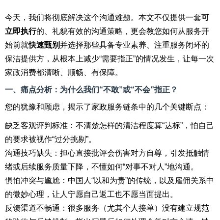
今天，我们将彻底解决这个沟通难题。本文不仅提供一套
可
立即执行
的、礼貌有效的沟通策略，更会教您如何从服务开
始前就
快速甄别
并选择那些具备专业素养、注重服务闭环的
保洁提供方，从根本上减少“需要指正”的情况发生，让每一次
家政消费都清晰、顺畅、有保障。
一、痛点分析：为什么我们“不敢”或“不会”指正？
您的犹豫和顾虑，揭示了家政服务链条中的几个关键断点：
缺乏客观评判标准：不清楚怎样的清洁程度算“达标”，怕自己
的要求被视作“过分挑剔”。
沟通技巧缺失：担心直接批评会伤害对方自尊，引发抵触情
绪或后续服务质量下降，不懂如何“对事不对人”地沟通。
惧怕冲突与尴尬：中国人“以和为贵”的传统，以及雇佣关系中
的微妙心理，让人宁愿自己返工也不愿当面提出。
反馈渠道不畅通：很多服务（尤其个人接单）没有建立规范